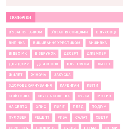
ПОЗНАЧКИ
В'ЯЗАННЯ ГАЧКОМ
В'ЯЗАННЯ СПИЦЯМИ
В ДУХОВЦІ
ВИПІЧКА
ВИШИВАННЯ ХРЕСТИКОМ
ВИШИВКА
ВІДЕО МК
ВІЗЕРУНОК
ДЕСЕРТ
ДЖЕМПЕР
ДЛЯ ДОМУ
ДЛЯ ЖІНОК
ДЛЯ ПЛЯЖА
ЖАКЕТ
ЖИЛЕТ
ЖІНОЧА
ЗАКУСКА
ЗДОРОВЕ ХАРЧУВАННЯ
КАРДИГАН
КВІТИ
КОФТОЧКА
КРУГЛА КОКЕТКА
КУРКА
МОТИВ
НА СВЯТО
ОПИС
ПИРІГ
ПЛЕД
ПОДІУМ
ПУЛОВЕР
РЕЦЕПТ
РИБА
САЛАТ
СВЕТР
СЕРВЕТКА
СПІДНИЦЯ
СУКНЯ
СХЕМА
СХЕМИ