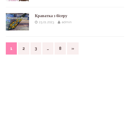
Краватка з бісеру
25.01.2023
admin
1
2
3
…
8
»