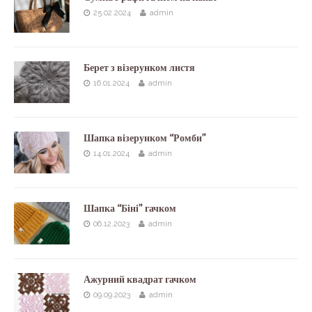
25.02.2024
admin
Берет з візерунком листя
16.01.2024
admin
Шапка візерунком “Ромби”
14.01.2024
admin
Шапка “Біні” гачком
06.12.2023
admin
Ажурний квадрат гачком
09.09.2023
admin