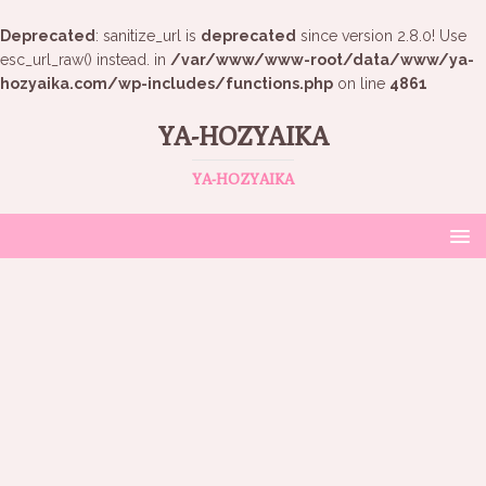
Deprecated
: sanitize_url is
deprecated
since version 2.8.0! Use
esc_url_raw() instead. in
/var/www/www-root/data/www/ya-
hozyaika.com/wp-includes/functions.php
on line
4861
YA-HOZYAIKA
YA-HOZYAIKA