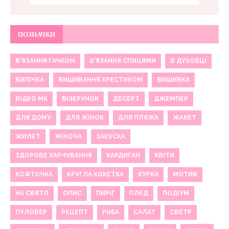
ПОЗНАЧКИ
В'ЯЗАННЯ ГАЧКОМ
В'ЯЗАННЯ СПИЦЯМИ
В ДУХОВЦІ
ВИПІЧКА
ВИШИВАННЯ ХРЕСТИКОМ
ВИШИВКА
ВІДЕО МК
ВІЗЕРУНОК
ДЕСЕРТ
ДЖЕМПЕР
ДЛЯ ДОМУ
ДЛЯ ЖІНОК
ДЛЯ ПЛЯЖА
ЖАКЕТ
ЖИЛЕТ
ЖІНОЧА
ЗАКУСКА
ЗДОРОВЕ ХАРЧУВАННЯ
КАРДИГАН
КВІТИ
КОФТОЧКА
КРУГЛА КОКЕТКА
КУРКА
МОТИВ
НА СВЯТО
ОПИС
ПИРІГ
ПЛЕД
ПОДІУМ
ПУЛОВЕР
РЕЦЕПТ
РИБА
САЛАТ
СВЕТР