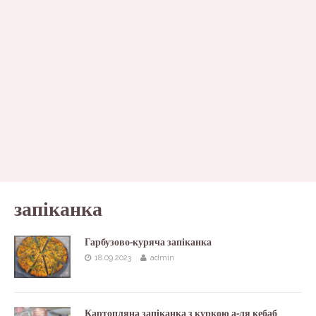
запіканка
Гарбузово-куряча запіканка
18.09.2023
admin
Картопляна запіканка з куркою а-ля кебаб