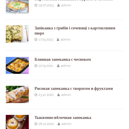
29.07.2023
admin
Запіканка з грибів і сочевиці з картопляним
пюре
17.03.2023
admin
Блинная запеканка с чесноком
10.03.2021
admin
Рисовая запеканка с творогом и фруктами
23.12.2020
admin
Тыквенно-яблочная запеканка
26.10.2020
admin