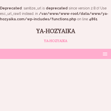
Deprecated
: sanitize_url is
deprecated
since version 2.8.0! Use
esc_url_raw() instead. in
/var/www/www-root/data/www/ya-
hozyaika.com/wp-includes/functions.php
on line
4861
YA-HOZYAIKA
YA-HOZYAIKA