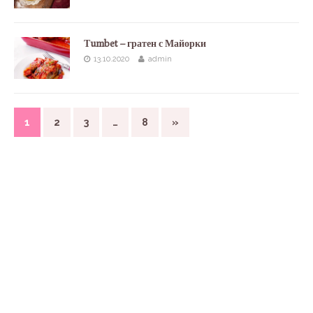
Тumbet – гратен с Майорки
13.10.2020
admin
1
2
3
…
8
»