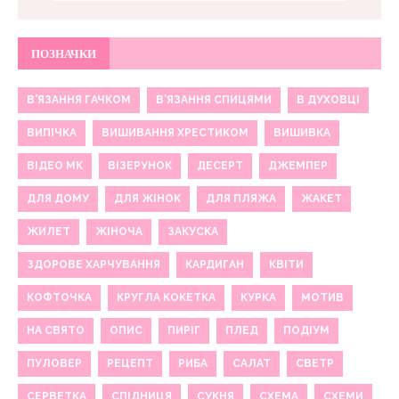
ПОЗНАЧКИ
В'ЯЗАННЯ ГАЧКОМ
В'ЯЗАННЯ СПИЦЯМИ
В ДУХОВЦІ
ВИПІЧКА
ВИШИВАННЯ ХРЕСТИКОМ
ВИШИВКА
ВІДЕО МК
ВІЗЕРУНОК
ДЕСЕРТ
ДЖЕМПЕР
ДЛЯ ДОМУ
ДЛЯ ЖІНОК
ДЛЯ ПЛЯЖА
ЖАКЕТ
ЖИЛЕТ
ЖІНОЧА
ЗАКУСКА
ЗДОРОВЕ ХАРЧУВАННЯ
КАРДИГАН
КВІТИ
КОФТОЧКА
КРУГЛА КОКЕТКА
КУРКА
МОТИВ
НА СВЯТО
ОПИС
ПИРІГ
ПЛЕД
ПОДІУМ
ПУЛОВЕР
РЕЦЕПТ
РИБА
САЛАТ
СВЕТР
СЕРВЕТКА
СПІДНИЦЯ
СУКНЯ
СХЕМА
СХЕМИ