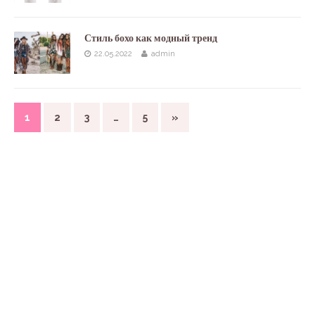
Стиль бохо как модный тренд
22.05.2022
admin
1
2
3
…
5
»