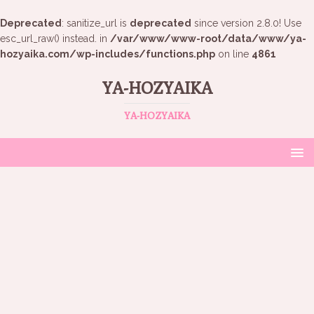
Deprecated
: sanitize_url is
deprecated
since version 2.8.0! Use
esc_url_raw() instead. in
/var/www/www-root/data/www/ya-
hozyaika.com/wp-includes/functions.php
on line
4861
YA-HOZYAIKA
YA-HOZYAIKA