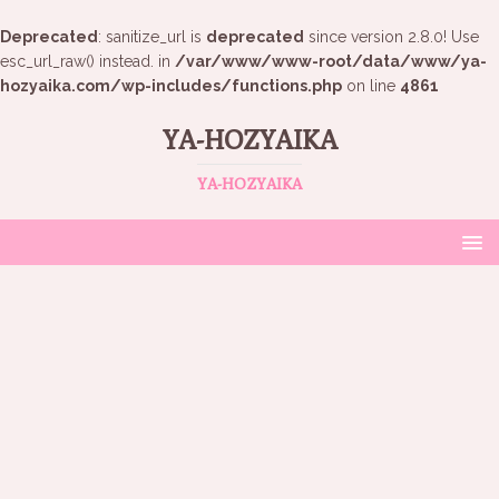
Deprecated
: sanitize_url is
deprecated
since version 2.8.0! Use
esc_url_raw() instead. in
/var/www/www-root/data/www/ya-
hozyaika.com/wp-includes/functions.php
on line
4861
YA-HOZYAIKA
YA-HOZYAIKA