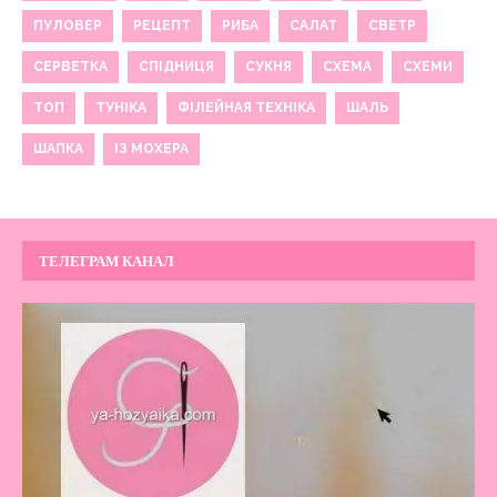
ПУЛОВЕР
РЕЦЕПТ
РИБА
САЛАТ
СВЕТР
СЕРВЕТКА
СПІДНИЦЯ
СУКНЯ
СХЕМА
СХЕМИ
ТОП
ТУНІКА
ФІЛЕЙНАЯ ТЕХНІКА
ШАЛЬ
ШАПКА
ІЗ МОХЕРА
ТЕЛЕГРАМ КАНАЛ