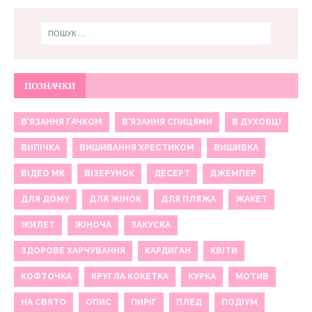
ПОЗНАЧКИ
В'ЯЗАННЯ ГАЧКОМ
В'ЯЗАННЯ СПИЦЯМИ
В ДУХОВЦІ
ВИПІЧКА
ВИШИВАННЯ ХРЕСТИКОМ
ВИШИВКА
ВІДЕО МК
ВІЗЕРУНОК
ДЕСЕРТ
ДЖЕМПЕР
ДЛЯ ДОМУ
ДЛЯ ЖІНОК
ДЛЯ ПЛЯЖА
ЖАКЕТ
ЖИЛЕТ
ЖІНОЧА
ЗАКУСКА
ЗДОРОВЕ ХАРЧУВАННЯ
КАРДИГАН
КВІТИ
КОФТОЧКА
КРУГЛА КОКЕТКА
КУРКА
МОТИВ
НА СВЯТО
ОПИС
ПИРІГ
ПЛЕД
ПОДІУМ