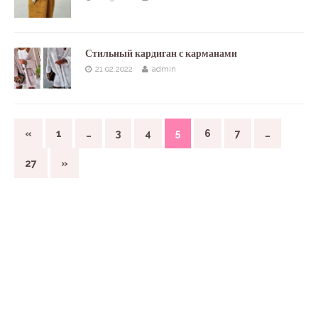
Стильный кардиган с карманами
21.02.2022
admin
«
1
…
3
4
5
6
7
…
27
»