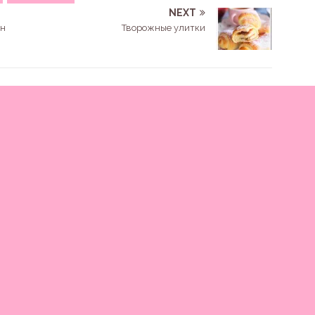
NEXT
ан
Творожные улитки