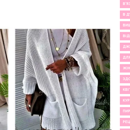
В'Я
В Д
ВИ
ВІД
ДЖ
ДЛ
ЖІ
ЗДО
КВІ
КУР
ПИР
РЕ