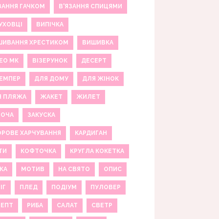
ЗАННЯ ГАЧКОМ
В'ЯЗАННЯ СПИЦЯМИ
УХОВЦІ
ВИПІЧКА
ШИВАННЯ ХРЕСТИКОМ
ВИШИВКА
ЕО МК
ВІЗЕРУНОК
ДЕСЕРТ
ЕМПЕР
ДЛЯ ДОМУ
ДЛЯ ЖІНОК
Я ПЛЯЖА
ЖАКЕТ
ЖИЛЕТ
НОЧА
ЗАКУСКА
РОВЕ ХАРЧУВАННЯ
КАРДИГАН
ТИ
КОФТОЧКА
КРУГЛА КОКЕТКА
КА
МОТИВ
НА СВЯТО
ОПИС
ІГ
ПЛЕД
ПОДІУМ
ПУЛОВЕР
ЦЕПТ
РИБА
САЛАТ
СВЕТР