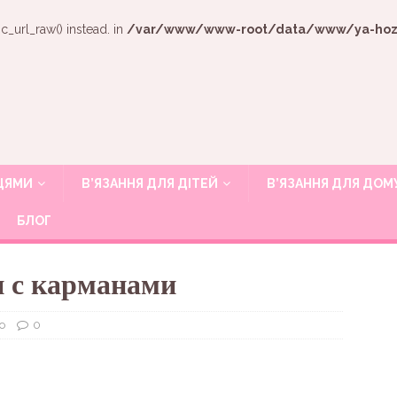
c_url_raw() instead. in
/var/www/www-root/data/www/ya-hozya
ИЦЯМИ
В’ЯЗАННЯ ДЛЯ ДІТЕЙ
В’ЯЗАННЯ ДЛЯ ДОМ
БЛОГ
 с карманами
о
0