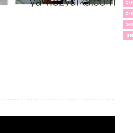
СЕР
СХ
ФІЛ
ІЗ 