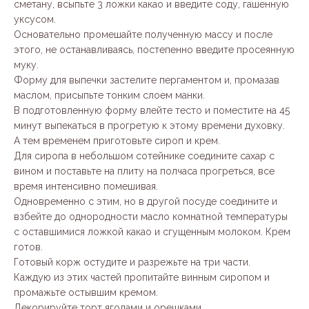
сметану, всыпьте 3 ложки какао и введите соду, гашенную
уксусом.
Основательно промешайте полученную массу и после
этого, не останавливаясь, постепенно введите просеянную
муку.
Форму для выпечки застелите пергаментом и, промазав
маслом, присыпьте тонким слоем манки.
В подготовленную форму влейте тесто и поместите на 45
минут выпекаться в прогретую к этому времени духовку.
А тем временем приготовьте сироп и крем.
Для сиропа в небольшом сотейнике соедините сахар с
вином и поставьте на плиту на полчаса прогреться, все
время интенсивно помешивая.
Одновременно с этим, но в другой посуде соедините и
взбейте до однородности масло комнатной температуры
с оставшимися ложкой какао и сгущенным молоком. Крем
готов.
Готовый корж остудите и разрежьте на три части.
Каждую из этих частей пропитайте винным сиропом и
промажьте остывшим кремом.
Декорируйте торт ягодами и орешками.