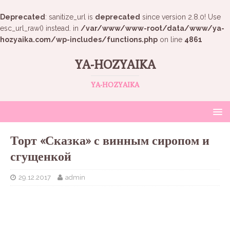
Deprecated
: sanitize_url is
deprecated
since version 2.8.0! Use
esc_url_raw() instead. in
/var/www/www-root/data/www/ya-
hozyaika.com/wp-includes/functions.php
on line
4861
YA-HOZYAIKA
YA-HOZYAIKA
Торт «Сказка» с винным сиропом и
сгущенкой
29.12.2017
admin