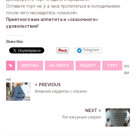
Оставьте торт на 3-4 часа пропитаться в холодильнике,
после чего насладитесь «сказкой».
Приятного вам аппетита и «сказочного»
удовольствия!
Share this:
Telegram
ВИПІЧКА
НА СВЯТО
РЕЦЕПТ
ТОРТ
но
ви
ни
PREVIOUS
Вязаный кардиган с косами
NEXT
Топ ажурным узором