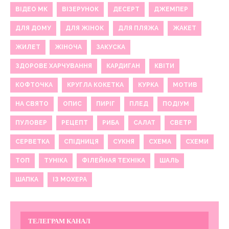
ВІДЕО МК
ВІЗЕРУНОК
ДЕСЕРТ
ДЖЕМПЕР
ДЛЯ ДОМУ
ДЛЯ ЖІНОК
ДЛЯ ПЛЯЖА
ЖАКЕТ
ЖИЛЕТ
ЖІНОЧА
ЗАКУСКА
ЗДОРОВЕ ХАРЧУВАННЯ
КАРДИГАН
КВІТИ
КОФТОЧКА
КРУГЛА КОКЕТКА
КУРКА
МОТИВ
НА СВЯТО
ОПИС
ПИРІГ
ПЛЕД
ПОДІУМ
ПУЛОВЕР
РЕЦЕПТ
РИБА
САЛАТ
СВЕТР
СЕРВЕТКА
СПІДНИЦЯ
СУКНЯ
СХЕМА
СХЕМИ
ТОП
ТУНІКА
ФІЛЕЙНАЯ ТЕХНІКА
ШАЛЬ
ШАПКА
ІЗ МОХЕРА
ТЕЛЕГРАМ КАНАЛ