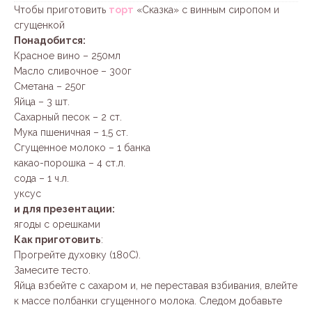
Чтобы приготовить
торт
«Сказка» с винным сиропом и
сгущенкой
Понадобится:
Красное вино – 250мл
Масло сливочное – 300г
Сметана – 250г
Яйца – 3 шт.
Сахарный песок – 2 ст.
Мука пшеничная – 1,5 ст.
Сгущенное молоко – 1 банка
какао-порошка – 4 ст.л.
сода – 1 ч.л.
уксус
и для презентации:
ягоды с орешками
Как приготовить
:
Прогрейте духовку (180С).
Замесите тесто.
Яйца взбейте с сахаром и, не переставая взбивания, влейте
к массе полбанки сгущенного молока. Следом добавьте