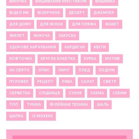
ВИПІЧКА
ВИШИВАННЯ ХРЕСТИКОМ
ВИШИВКА
ВІДЕО МК
ВІЗЕРУНОК
ДЕСЕРТ
ДЖЕМПЕР
ДЛЯ ДОМУ
ДЛЯ ЖІНОК
ДЛЯ ПЛЯЖА
ЖАКЕТ
ЖИЛЕТ
ЖІНОЧА
ЗАКУСКА
ЗДОРОВЕ ХАРЧУВАННЯ
КАРДИГАН
КВІТИ
КОФТОЧКА
КРУГЛА КОКЕТКА
КУРКА
МОТИВ
НА СВЯТО
ОПИС
ПИРІГ
ПЛЕД
ПОДІУМ
ПУЛОВЕР
РЕЦЕПТ
РИБА
САЛАТ
СВЕТР
СЕРВЕТКА
СПІДНИЦЯ
СУКНЯ
СХЕМА
СХЕМИ
ТОП
ТУНІКА
ФІЛЕЙНАЯ ТЕХНІКА
ШАЛЬ
ШАПКА
ІЗ МОХЕРА