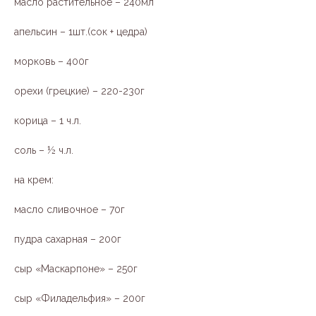
масло растительное – 240мл
апельсин – 1шт.(сок + цедра)
морковь – 400г
орехи (грецкие) – 220-230г
корица – 1 ч.л.
соль – ½ ч.л.
на крем:
масло сливочное – 70г
пудра сахарная – 200г
сыр «Маскарпоне» – 250г
сыр «Филадельфия» – 200г