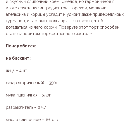
и вкусный сливочный крем. Смелое, но гармоничное в
итоге сочетание ингредиентов – орехов, моркови,
апельсина и корицы усладит и удивит даже привередливых
гурманов, и заставит поднапрячь фантазию, чтоб
догадаться из чего коржи. Поверьте этот торт способен
стать фаворитом торжественного застолья.
Понадобится:
на бисквит:
яйца – 4шт.
сахар (коричневый) – 350г
мука пшеничная – 350г
разрыхлитель – 2 ч.л.
масло сливочное – 1½ ст.л.