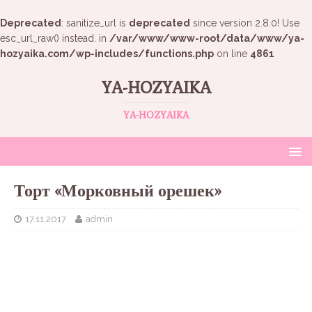
Deprecated
: sanitize_url is
deprecated
since version 2.8.0! Use
esc_url_raw() instead. in
/var/www/www-root/data/www/ya-
hozyaika.com/wp-includes/functions.php
on line
4861
YA-HOZYAIKA
YA-HOZYAIKA
Торт «Морковный орешек»
17.11.2017
admin