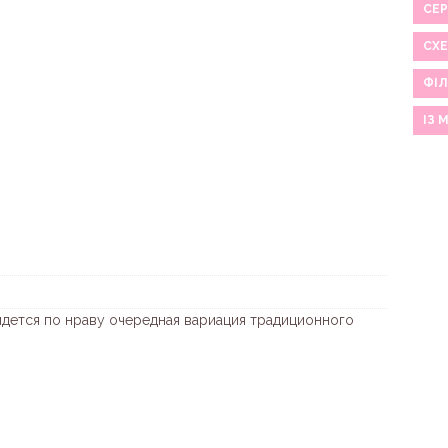
СЕР
СХ
ФІЛ
ІЗ 
дется по нраву очередная вариация традиционного