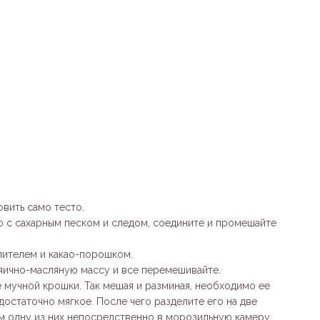
вить само тесто.
цо с сахарным песком и следом, соедините и промешайте
лителем и какао-порошком.
 яично-масляную массу и все перемешивайте.
 мучной крошки. Так мешая и разминая, необходимо ее
достаточно мягкое. После чего разделите его на две
ом одну из них непосредственно в морозильную камеру.