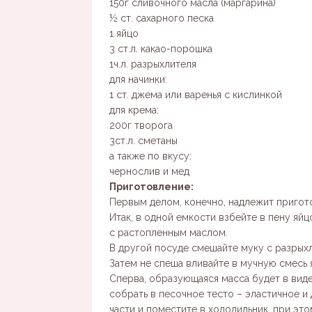
150г сливочного масла (маргарина)
½ ст. сахарного песка
1 яйцо
3 ст.л. какао-порошка
1ч.л. разрыхлителя
для начинки:
1 ст. джема или варенья с кислинкой
для крема:
200г творога
3ст.л. сметаны
а также по вкусу:
чернослив и мед
Приготовление:
Первым делом, конечно, надлежит пригото
Итак, в одной емкости взбейте в пену яй
с растопленным маслом.
В другой посуде смешайте муку с разрых
Затем не спеша вливайте в мучную смесь
Сперва, образующаяся масса будет в виде
собрать в песочное тесто – эластичное и 
части и поместите в холодильник, при эт