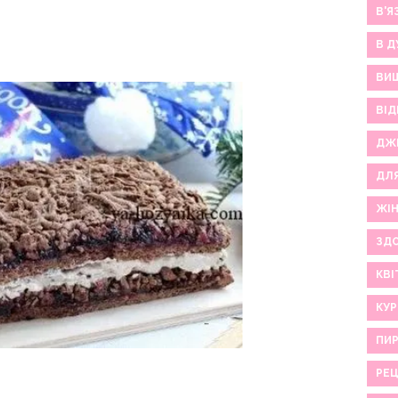
В'Я
В Д
ВИ
ВІД
ДЖ
ДЛ
ЖІ
ЗДО
КВІ
КУР
ПИР
РЕ