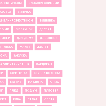
ЗАННЯ ГАЧКОМ
В'ЯЗАННЯ СПИЦЯМИ
УХОВЦІ
ВИПІЧКА
ШИВАННЯ ХРЕСТИКОМ
ВИШИВКА
ЕО МК
ВІЗЕРУНОК
ДЕСЕРТ
ЕМПЕР
ДЛЯ ДОМУ
ДЛЯ ЖІНОК
Я ПЛЯЖА
ЖАКЕТ
ЖИЛЕТ
НОЧА
ЗАКУСКА
РОВЕ ХАРЧУВАННЯ
КАРДИГАН
ТИ
КОФТОЧКА
КРУГЛА КОКЕТКА
КА
МОТИВ
НА СВЯТО
ОПИС
ІГ
ПЛЕД
ПОДІУМ
ПУЛОВЕР
ЦЕПТ
РИБА
САЛАТ
СВЕТР