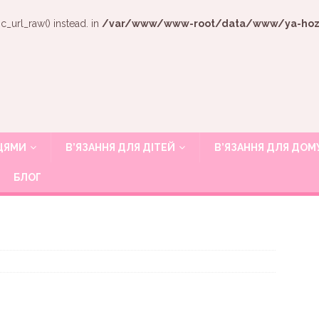
c_url_raw() instead. in
/var/www/www-root/data/www/ya-hozya
ИЦЯМИ
В’ЯЗАННЯ ДЛЯ ДІТЕЙ
В’ЯЗАННЯ ДЛЯ ДОМ
БЛОГ