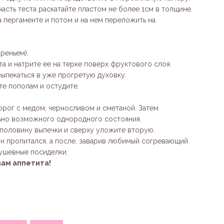
сть теста раскатайте пластом не более 1см в толщине.
 пергаменте и потом и на нем переложить на
реньем).
а и натрите ее на терке поверх фруктового слоя.
выпекаться в уже прогретую духовку.
те пополам и остудите.
орог с медом, черносливом и сметаной. Затем
ьно возможного однородного состояния.
 половину выпечки и сверху уложите вторую.
 он пропитался, а после, заварив любимый согревающий
душевные посиделки.
вам аппетита!