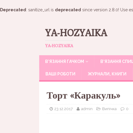
Deprecated
: sanitize_url is
deprecated
since version 2.8.0! Use es
YA-HOZYAIKA
YA-HOZYAIKA
В’ЯЗАННЯ ГАЧКОМ
В’ЯЗАННЯ СП
ВАШІ РОБОТИ
ЖУРНАЛИ, КНИГИ
Торт «Каракуль»
23.12.2017
admin
Випічка
0