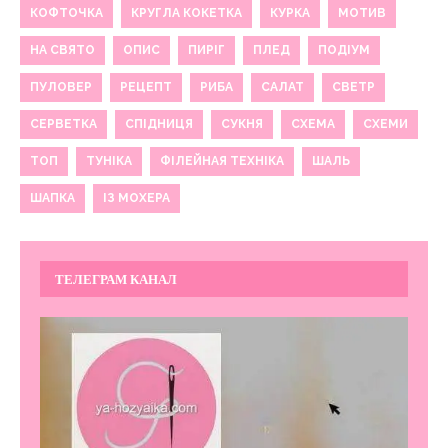
КОФТОЧКА
КРУГЛА КОКЕТКА
КУРКА
МОТИВ
НА СВЯТО
ОПИС
ПИРІГ
ПЛЕД
ПОДІУМ
ПУЛОВЕР
РЕЦЕПТ
РИБА
САЛАТ
СВЕТР
СЕРВЕТКА
СПІДНИЦЯ
СУКНЯ
СХЕМА
СХЕМИ
ТОП
ТУНІКА
ФІЛЕЙНАЯ ТЕХНІКА
ШАЛЬ
ШАПКА
ІЗ МОХЕРА
ТЕЛЕГРАМ КАНАЛ