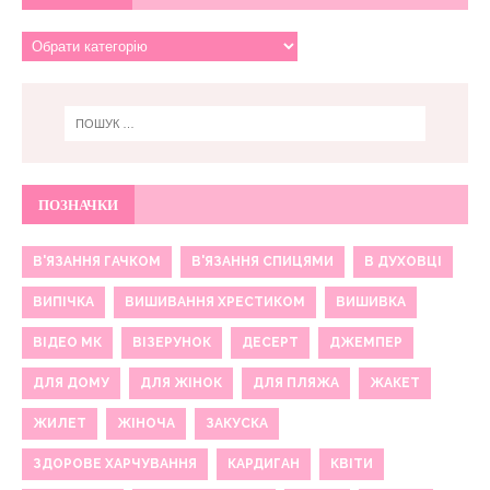
ПОЗНАЧКИ
В'ЯЗАННЯ ГАЧКОМ
В'ЯЗАННЯ СПИЦЯМИ
В ДУХОВЦІ
ВИПІЧКА
ВИШИВАННЯ ХРЕСТИКОМ
ВИШИВКА
ВІДЕО МК
ВІЗЕРУНОК
ДЕСЕРТ
ДЖЕМПЕР
ДЛЯ ДОМУ
ДЛЯ ЖІНОК
ДЛЯ ПЛЯЖА
ЖАКЕТ
ЖИЛЕТ
ЖІНОЧА
ЗАКУСКА
ЗДОРОВЕ ХАРЧУВАННЯ
КАРДИГАН
КВІТИ