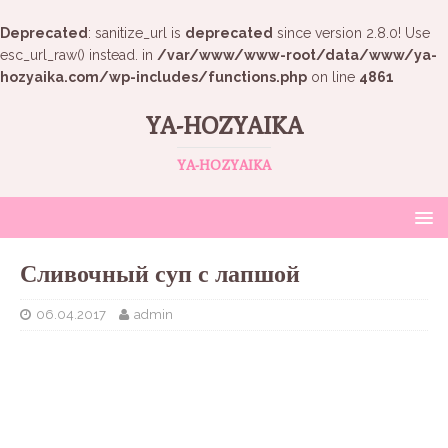
Deprecated
: sanitize_url is
deprecated
since version 2.8.0! Use
esc_url_raw() instead. in
/var/www/www-root/data/www/ya-
hozyaika.com/wp-includes/functions.php
on line
4861
YA-HOZYAIKA
YA-HOZYAIKA
Сливочный суп с лапшой
06.04.2017
admin