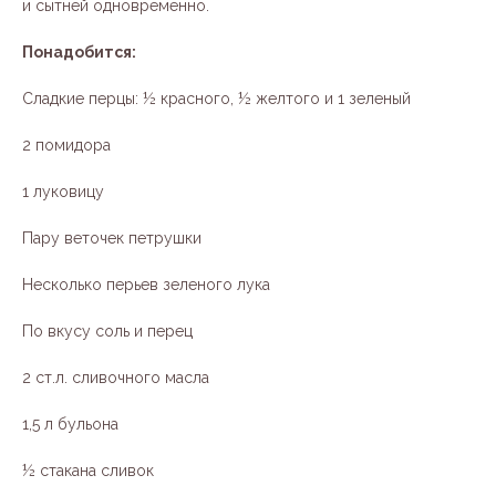
и сытней одновременно.
Понадобится:
Сладкие перцы: ½ красного, ½ желтого и 1 зеленый
2 помидора
1 луковицу
Пару веточек петрушки
Несколько перьев зеленого лука
По вкусу соль и перец
2 ст.л. сливочного масла
1,5 л бульона
½ стакана сливок