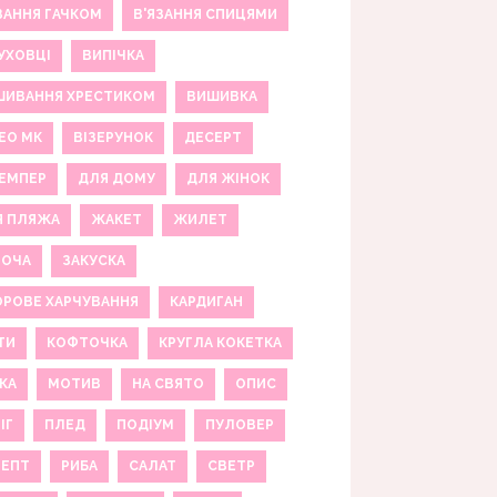
ЗАННЯ ГАЧКОМ
В'ЯЗАННЯ СПИЦЯМИ
УХОВЦІ
ВИПІЧКА
ШИВАННЯ ХРЕСТИКОМ
ВИШИВКА
ЕО МК
ВІЗЕРУНОК
ДЕСЕРТ
ЕМПЕР
ДЛЯ ДОМУ
ДЛЯ ЖІНОК
Я ПЛЯЖА
ЖАКЕТ
ЖИЛЕТ
НОЧА
ЗАКУСКА
РОВЕ ХАРЧУВАННЯ
КАРДИГАН
ТИ
КОФТОЧКА
КРУГЛА КОКЕТКА
КА
МОТИВ
НА СВЯТО
ОПИС
ІГ
ПЛЕД
ПОДІУМ
ПУЛОВЕР
ЦЕПТ
РИБА
САЛАТ
СВЕТР