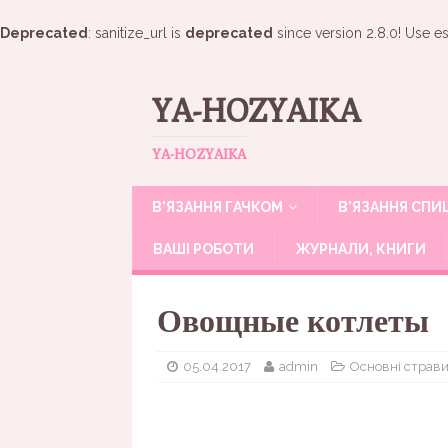
Deprecated
: sanitize_url is
deprecated
since version 2.8.0! Use es
YA-HOZYAIKA
YA-HOZYAIKA
В’ЯЗАННЯ ГАЧКОМ
В’ЯЗАННЯ СП
ВАШІ РОБОТИ
ЖУРНАЛИ, КНИГИ
Овощные котлеты
05.04.2017
admin
Основні страв