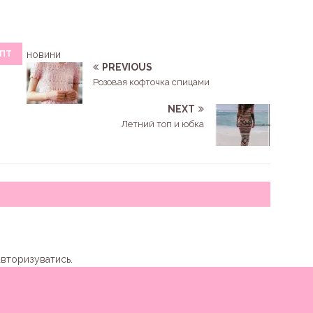
ПТ
новини
PREVIOUS
Розовая кофточка спицами
NEXT
Летний топ и юбка
авторизуватись
.