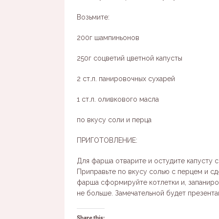
Возьмите:
200г шампиньонов
250г соцветий цветной капусты
2 ст.л. панировочных сухарей
1 ст.л. оливкового масла
по вкусу соли и перца
ПРИГОТОВЛЕНИЕ:
Для фарша отварите и остудите капусту с
Приправьте по вкусу солью с перцем и с
фарша сформируйте котлетки и, запаниров
не больше. Замечательной будет презента
Share this: