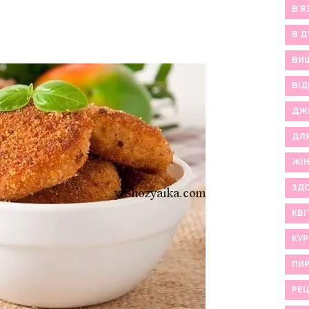
В'Я
В Д
ВИ
ВІД
ДЖ
ДЛ
ЖІ
ЗДО
КВІ
КУР
ПИР
РЕ