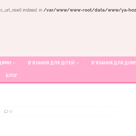
c_url_raw() instead. in
/var/www/www-root/data/www/ya-hozya
ИЦЯМИ
В’ЯЗАННЯ ДЛЯ ДІТЕЙ
В’ЯЗАННЯ ДЛЯ ДОМ
БЛОГ
и
0