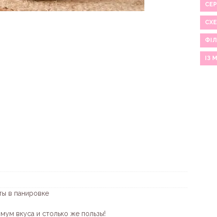
СЕР
СХ
ФІЛ
ІЗ 
ты в панировке
мум вкуса и столько же пользы!