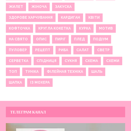
ЖИЛЕТ
ЖІНОЧА
ЗАКУСКА
ЗДОРОВЕ ХАРЧУВАННЯ
КАРДИГАН
КВІТИ
КОФТОЧКА
КРУГЛА КОКЕТКА
КУРКА
МОТИВ
НА СВЯТО
ОПИС
ПИРІГ
ПЛЕД
ПОДІУМ
ПУЛОВЕР
РЕЦЕПТ
РИБА
САЛАТ
СВЕТР
СЕРВЕТКА
СПІДНИЦЯ
СУКНЯ
СХЕМА
СХЕМИ
ТОП
ТУНІКА
ФІЛЕЙНАЯ ТЕХНІКА
ШАЛЬ
ШАПКА
ІЗ МОХЕРА
ТЕЛЕГРАМ КАНАЛ