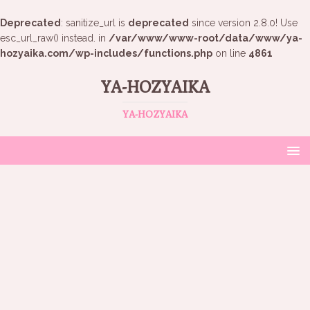
Deprecated
: sanitize_url is
deprecated
since version 2.8.0! Use
esc_url_raw() instead. in
/var/www/www-root/data/www/ya-
hozyaika.com/wp-includes/functions.php
on line
4861
YA-HOZYAIKA
YA-HOZYAIKA