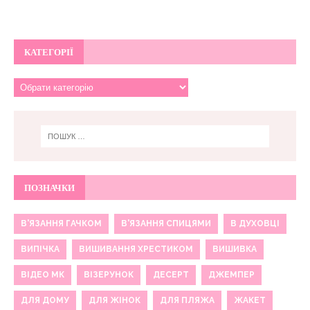
КАТЕГОРІЇ
ПОЗНАЧКИ
В'ЯЗАННЯ ГАЧКОМ
В'ЯЗАННЯ СПИЦЯМИ
В ДУХОВЦІ
ВИПІЧКА
ВИШИВАННЯ ХРЕСТИКОМ
ВИШИВКА
ВІДЕО МК
ВІЗЕРУНОК
ДЕСЕРТ
ДЖЕМПЕР
ДЛЯ ДОМУ
ДЛЯ ЖІНОК
ДЛЯ ПЛЯЖА
ЖАКЕТ