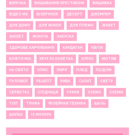
ВИПІЧКА
ВИШИВАННЯ ХРЕСТИКОМ
ВИШИВКА
ВІДЕО МК
ВІЗЕРУНОК
ДЕСЕРТ
ДЖЕМПЕР
ДЛЯ ДОМУ
ДЛЯ ЖІНОК
ДЛЯ ПЛЯЖА
ЖАКЕТ
ЖИЛЕТ
ЖІНОЧА
ЗАКУСКА
ЗДОРОВЕ ХАРЧУВАННЯ
КАРДИГАН
КВІТИ
КОФТОЧКА
КРУГЛА КОКЕТКА
КУРКА
МОТИВ
НА СВЯТО
ОПИС
ПИРІГ
ПЛЕД
ПОДІУМ
ПУЛОВЕР
РЕЦЕПТ
РИБА
САЛАТ
СВЕТР
СЕРВЕТКА
СПІДНИЦЯ
СУКНЯ
СХЕМА
СХЕМИ
ТОП
ТУНІКА
ФІЛЕЙНАЯ ТЕХНІКА
ШАЛЬ
ШАПКА
ІЗ МОХЕРА