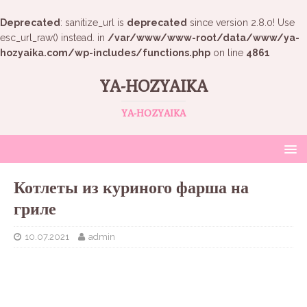
Deprecated
: sanitize_url is
deprecated
since version 2.8.0! Use
esc_url_raw() instead. in
/var/www/www-root/data/www/ya-
hozyaika.com/wp-includes/functions.php
on line
4861
YA-HOZYAIKA
YA-HOZYAIKA
Котлеты из куриного фарша на
гриле
10.07.2021
admin