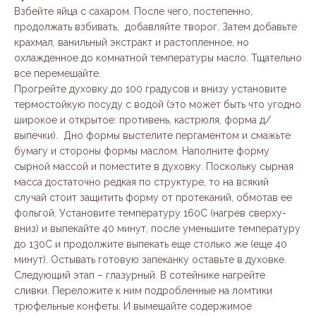
Взбейте яйца с сахаром. После чего, постепенно,
продолжать взбивать, добавляйте творог. Затем добавьте
крахмал, ванильный экстракт и растопленное, но
охлажденное до комнатной температуры масло. Тщательно
все перемешайте.
Прогрейте духовку до 100 градусов и внизу установите
термостойкую посуду с водой (это может быть что угодно
широкое и открытое: противень, кастрюля, форма д/
выпечки). Дно формы выстелите пергаментом и смажьте
бумагу и стороны формы маслом. Наполните форму
сырной массой и поместите в духовку. Поскольку сырная
масса достаточно редкая по структуре, то на всякий
случай стоит защитить форму от протеканий, обмотав ее
фольгой. Установите температуру 160С (нагрев сверху-
вниз) и выпекайте 40 минут, после уменьшите температуру
до 130С и продолжите выпекать еще столько же (еще 40
минут). Остывать готовую запеканку оставьте в духовке.
Следующий этап – глазурный. В сотейнике нагрейте
сливки. Переложите к ним подробленные на ломтики
трюфельные конфеты. И вымешайте содержимое