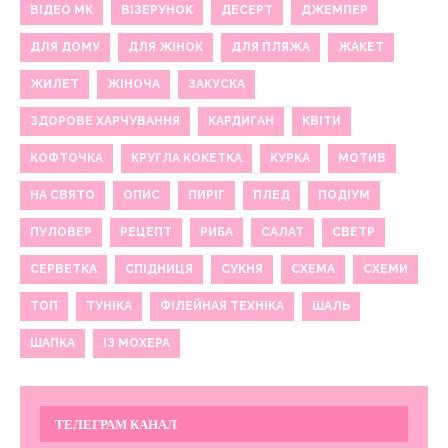
ВІДЕО МК
ВІЗЕРУНОК
ДЕСЕРТ
ДЖЕМПЕР
ДЛЯ ДОМУ
ДЛЯ ЖІНОК
ДЛЯ ПЛЯЖА
ЖАКЕТ
ЖИЛЕТ
ЖІНОЧА
ЗАКУСКА
ЗДОРОВЕ ХАРЧУВАННЯ
КАРДИГАН
КВІТИ
КОФТОЧКА
КРУГЛА КОКЕТКА
КУРКА
МОТИВ
НА СВЯТО
ОПИС
ПИРІГ
ПЛЕД
ПОДІУМ
ПУЛОВЕР
РЕЦЕПТ
РИБА
САЛАТ
СВЕТР
СЕРВЕТКА
СПІДНИЦЯ
СУКНЯ
СХЕМА
СХЕМИ
ТОП
ТУНІКА
ФІЛЕЙНАЯ ТЕХНІКА
ШАЛЬ
ШАПКА
ІЗ МОХЕРА
ТЕЛЕГРАМ КАНАЛ