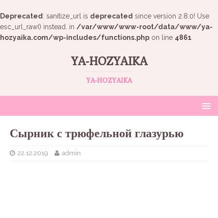
Deprecated
: sanitize_url is
deprecated
since version 2.8.0! Use
esc_url_raw() instead. in
/var/www/www-root/data/www/ya-
hozyaika.com/wp-includes/functions.php
on line
4861
YA-HOZYAIKA
YA-HOZYAIKA
Сырник с трюфельной глазурью
22.12.2019
admin