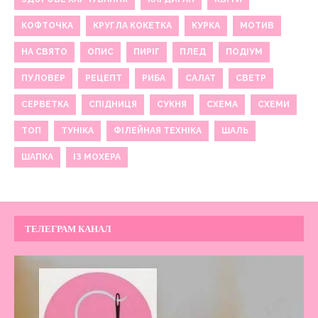
КОФТОЧКА
КРУГЛА КОКЕТКА
КУРКА
МОТИВ
НА СВЯТО
ОПИС
ПИРІГ
ПЛЕД
ПОДІУМ
ПУЛОВЕР
РЕЦЕПТ
РИБА
САЛАТ
СВЕТР
СЕРВЕТКА
СПІДНИЦЯ
СУКНЯ
СХЕМА
СХЕМИ
ТОП
ТУНІКА
ФІЛЕЙНАЯ ТЕХНІКА
ШАЛЬ
ШАПКА
ІЗ МОХЕРА
ТЕЛЕГРАМ КАНАЛ