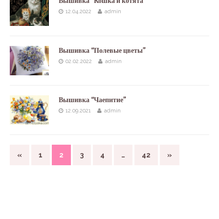
Вышивка “Кошка и котята”
12.04.2022
admin
Вышивка “Полевые цветы”
02.02.2022
admin
Вышивка “Чаепитие”
12.09.2021
admin
«
1
2
3
4
…
42
»