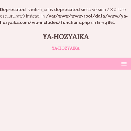
Deprecated
: sanitize_url is
deprecated
since version 2.8.0! Use
esc_url_raw() instead. in
/var/www/www-root/data/www/ya-
hozyaika.com/wp-includes/functions.php
on line
4861
YA-HOZYAIKA
YA-HOZYAIKA