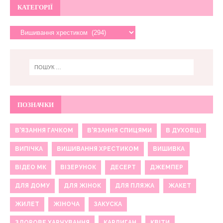
КАТЕГОРІЇ
ПОЗНАЧКИ
В'ЯЗАННЯ ГАЧКОМ
В'ЯЗАННЯ СПИЦЯМИ
В ДУХОВЦІ
ВИПІЧКА
ВИШИВАННЯ ХРЕСТИКОМ
ВИШИВКА
ВІДЕО МК
ВІЗЕРУНОК
ДЕСЕРТ
ДЖЕМПЕР
ДЛЯ ДОМУ
ДЛЯ ЖІНОК
ДЛЯ ПЛЯЖА
ЖАКЕТ
ЖИЛЕТ
ЖІНОЧА
ЗАКУСКА
ЗДОРОВЕ ХАРЧУВАННЯ
КАРДИГАН
КВІТИ