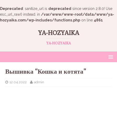
Deprecated
: sanitize_url is
deprecated
since version 2.8.0! Use
esc_url_raw() instead. in
/var/www/www-root/data/www/ya-
hozyaika.com/wp-includes/functions.php
on line
4861
YA-HOZYAIKA
YA-HOZYAIKA
Вышивка “Кошка и котята”
12.04.2022
admin