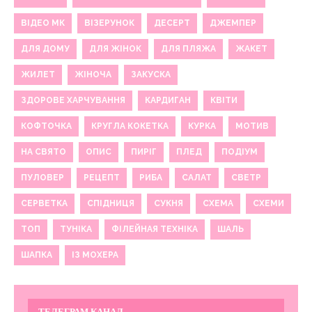
ВІДЕО МК
ВІЗЕРУНОК
ДЕСЕРТ
ДЖЕМПЕР
ДЛЯ ДОМУ
ДЛЯ ЖІНОК
ДЛЯ ПЛЯЖА
ЖАКЕТ
ЖИЛЕТ
ЖІНОЧА
ЗАКУСКА
ЗДОРОВЕ ХАРЧУВАННЯ
КАРДИГАН
КВІТИ
КОФТОЧКА
КРУГЛА КОКЕТКА
КУРКА
МОТИВ
НА СВЯТО
ОПИС
ПИРІГ
ПЛЕД
ПОДІУМ
ПУЛОВЕР
РЕЦЕПТ
РИБА
САЛАТ
СВЕТР
СЕРВЕТКА
СПІДНИЦЯ
СУКНЯ
СХЕМА
СХЕМИ
ТОП
ТУНІКА
ФІЛЕЙНАЯ ТЕХНІКА
ШАЛЬ
ШАПКА
ІЗ МОХЕРА
ТЕЛЕГРАМ КАНАЛ