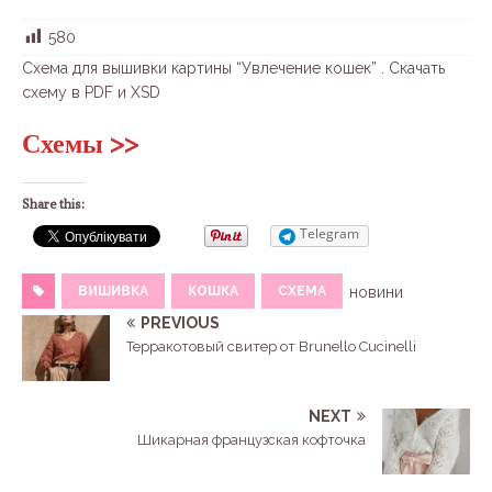
580
Схема для вышивки картины “Увлечение кошек” . Скачать
схему в PDF и XSD
Схемы >>
Share this:
Telegram
ВИШИВКА
КОШКА
СХЕМА
новини
PREVIOUS
Терракотовый свитер от Brunello Cucinelli
NEXT
Шикарная французская кофточка