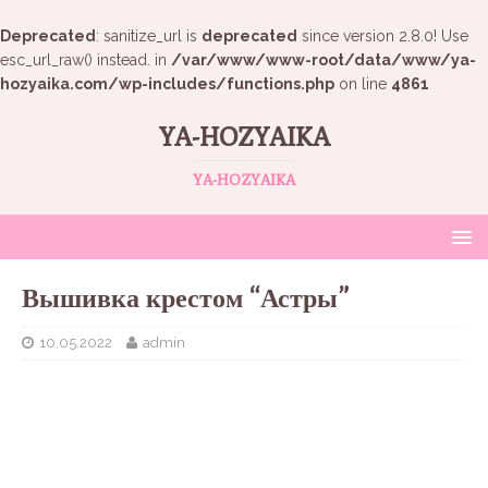
Deprecated
: sanitize_url is
deprecated
since version 2.8.0! Use
esc_url_raw() instead. in
/var/www/www-root/data/www/ya-
hozyaika.com/wp-includes/functions.php
on line
4861
YA-HOZYAIKA
YA-HOZYAIKA
Вышивка крестом “Астры”
10.05.2022
admin