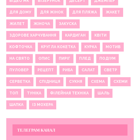
ВІДЕО МК
ВІЗЕРУНОК
ДЕСЕРТ
ДЖЕМПЕР
ДЛЯ ДОМУ
ДЛЯ ЖІНОК
ДЛЯ ПЛЯЖА
ЖАКЕТ
ЖИЛЕТ
ЖІНОЧА
ЗАКУСКА
ЗДОРОВЕ ХАРЧУВАННЯ
КАРДИГАН
КВІТИ
КОФТОЧКА
КРУГЛА КОКЕТКА
КУРКА
МОТИВ
НА СВЯТО
ОПИС
ПИРІГ
ПЛЕД
ПОДІУМ
ПУЛОВЕР
РЕЦЕПТ
РИБА
САЛАТ
СВЕТР
СЕРВЕТКА
СПІДНИЦЯ
СУКНЯ
СХЕМА
СХЕМИ
ТОП
ТУНІКА
ФІЛЕЙНАЯ ТЕХНІКА
ШАЛЬ
ШАПКА
ІЗ МОХЕРА
ТЕЛЕГРАМ КАНАЛ