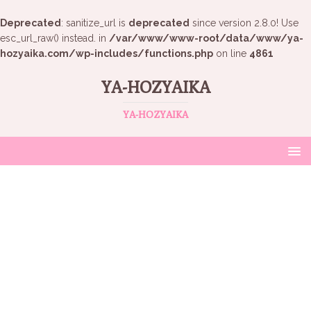
Deprecated
: sanitize_url is
deprecated
since version 2.8.0! Use
esc_url_raw() instead. in
/var/www/www-root/data/www/ya-
hozyaika.com/wp-includes/functions.php
on line
4861
YA-HOZYAIKA
YA-HOZYAIKA