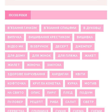
ПОЗНАЧКИ
В'ЯЗАННЯ ГАЧКОМ
В'ЯЗАННЯ СПИЦЯМИ
В ДУХОВЦІ
ВИПІЧКА
ВИШИВАННЯ ХРЕСТИКОМ
ВИШИВКА
ВІДЕО МК
ВІЗЕРУНОК
ДЕСЕРТ
ДЖЕМПЕР
ДЛЯ ДОМУ
ДЛЯ ЖІНОК
ДЛЯ ПЛЯЖА
ЖАКЕТ
ЖИЛЕТ
ЖІНОЧА
ЗАКУСКА
ЗДОРОВЕ ХАРЧУВАННЯ
КАРДИГАН
КВІТИ
КОФТОЧКА
КРУГЛА КОКЕТКА
КУРКА
МОТИВ
НА СВЯТО
ОПИС
ПИРІГ
ПЛЕД
ПОДІУМ
ПУЛОВЕР
РЕЦЕПТ
РИБА
САЛАТ
СВЕТР
СЕРВЕТКА
СПІДНИЦЯ
СУКНЯ
СХЕМА
СХЕМИ