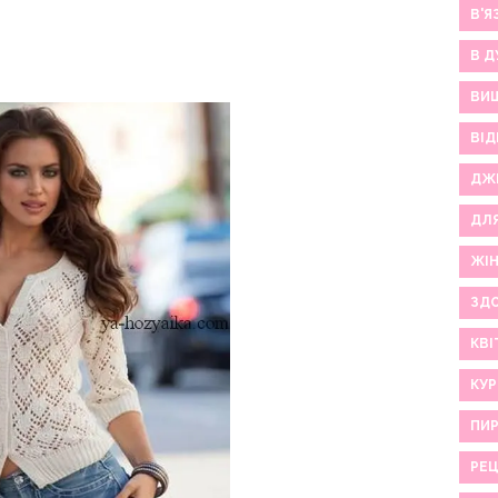
В'Я
В Д
ВИ
ВІД
ДЖ
ДЛ
ЖІ
ЗДО
КВІ
КУР
ПИР
РЕ