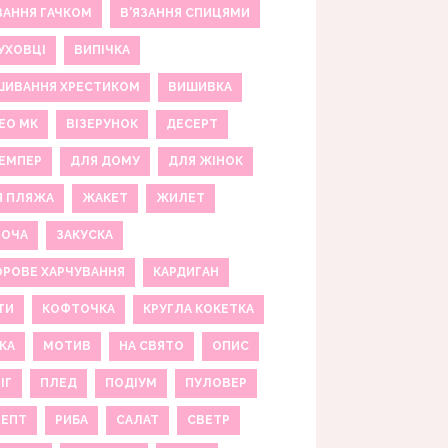
ЗАННЯ ГАЧКОМ
В'ЯЗАННЯ СПИЦЯМИ
УХОВЦІ
ВИПІЧКА
ШИВАННЯ ХРЕСТИКОМ
ВИШИВКА
ЕО МК
ВІЗЕРУНОК
ДЕСЕРТ
ЕМПЕР
ДЛЯ ДОМУ
ДЛЯ ЖІНОК
Я ПЛЯЖА
ЖАКЕТ
ЖИЛЕТ
НОЧА
ЗАКУСКА
РОВЕ ХАРЧУВАННЯ
КАРДИГАН
ТИ
КОФТОЧКА
КРУГЛА КОКЕТКА
КА
МОТИВ
НА СВЯТО
ОПИС
ІГ
ПЛЕД
ПОДІУМ
ПУЛОВЕР
ЦЕПТ
РИБА
САЛАТ
СВЕТР