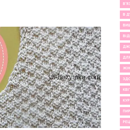
В'Я
В Д
ВИ
ВІД
ДЖ
ДЛ
ЖІ
ЗДО
КВІ
КУР
ПИР
РЕ