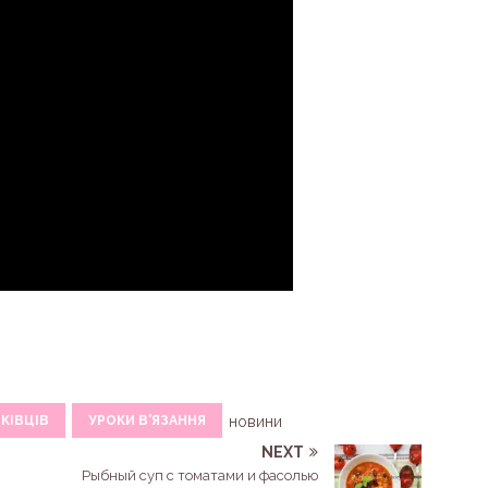
КІВЦІВ
УРОКИ В'ЯЗАННЯ
новини
NEXT
Рыбный суп с томатами и фасолью