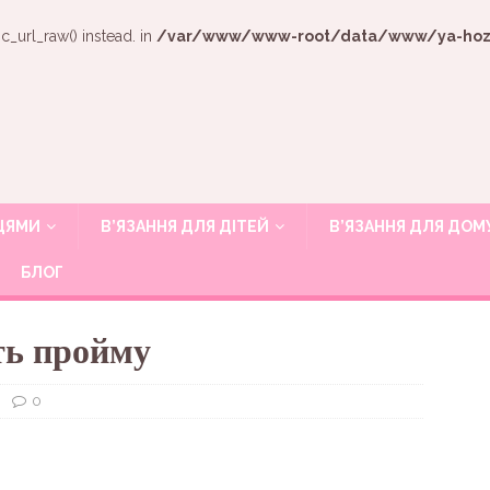
c_url_raw() instead. in
/var/www/www-root/data/www/ya-hozya
ИЦЯМИ
В’ЯЗАННЯ ДЛЯ ДІТЕЙ
В’ЯЗАННЯ ДЛЯ ДОМ
БЛОГ
ть пройму
0