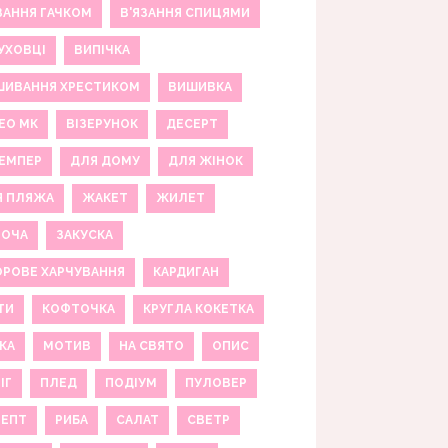
ЗАННЯ ГАЧКОМ
В'ЯЗАННЯ СПИЦЯМИ
УХОВЦІ
ВИПІЧКА
ШИВАННЯ ХРЕСТИКОМ
ВИШИВКА
ЕО МК
ВІЗЕРУНОК
ДЕСЕРТ
ЕМПЕР
ДЛЯ ДОМУ
ДЛЯ ЖІНОК
Я ПЛЯЖА
ЖАКЕТ
ЖИЛЕТ
НОЧА
ЗАКУСКА
РОВЕ ХАРЧУВАННЯ
КАРДИГАН
ТИ
КОФТОЧКА
КРУГЛА КОКЕТКА
КА
МОТИВ
НА СВЯТО
ОПИС
ІГ
ПЛЕД
ПОДІУМ
ПУЛОВЕР
ЦЕПТ
РИБА
САЛАТ
СВЕТР