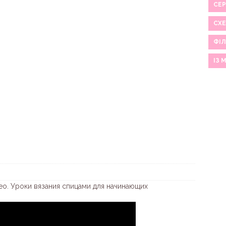
СЕР
СХ
ФІЛ
ІЗ 
ео. Уроки вязания спицами для начинающих