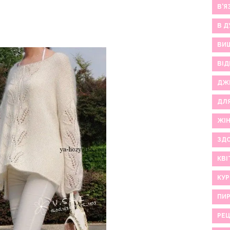
В'Я
В Д
ВИ
ВІД
ДЖ
ДЛ
ЖІ
ЗДО
КВІ
КУР
ПИР
РЕ