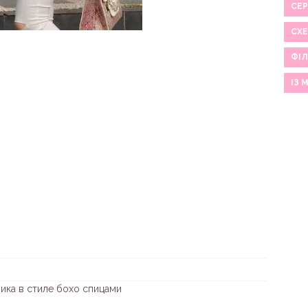
СЕР
СХ
ФІЛ
ІЗ 
ника в стиле бохо спицами