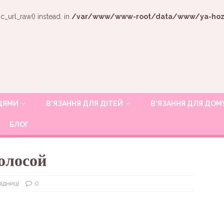
c_url_raw() instead. in
/var/www/www-root/data/www/ya-hozya
ИЦЯМИ
В’ЯЗАННЯ ДЛЯ ДІТЕЙ
В’ЯЗАННЯ ДЛЯ ДОМ
БЛОГ
олосой
підниці
0