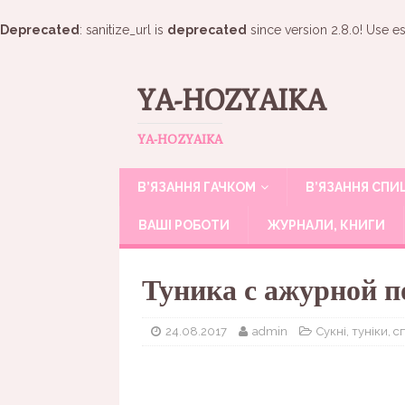
Deprecated
: sanitize_url is
deprecated
since version 2.8.0! Use es
YA-HOZYAIKA
YA-HOZYAIKA
В’ЯЗАННЯ ГАЧКОМ
В’ЯЗАННЯ СП
ВАШІ РОБОТИ
ЖУРНАЛИ, КНИГИ
Туника с ажурной п
24.08.2017
admin
Сукні, туніки, с