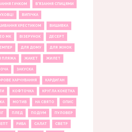
ЗАННЯ ГАЧКОМ
В'ЯЗАННЯ СПИЦЯМИ
УХОВЦІ
ВИПІЧКА
ШИВАННЯ ХРЕСТИКОМ
ВИШИВКА
ЕО МК
ВІЗЕРУНОК
ДЕСЕРТ
ЕМПЕР
ДЛЯ ДОМУ
ДЛЯ ЖІНОК
Я ПЛЯЖА
ЖАКЕТ
ЖИЛЕТ
НОЧА
ЗАКУСКА
РОВЕ ХАРЧУВАННЯ
КАРДИГАН
ТИ
КОФТОЧКА
КРУГЛА КОКЕТКА
КА
МОТИВ
НА СВЯТО
ОПИС
ІГ
ПЛЕД
ПОДІУМ
ПУЛОВЕР
ЦЕПТ
РИБА
САЛАТ
СВЕТР