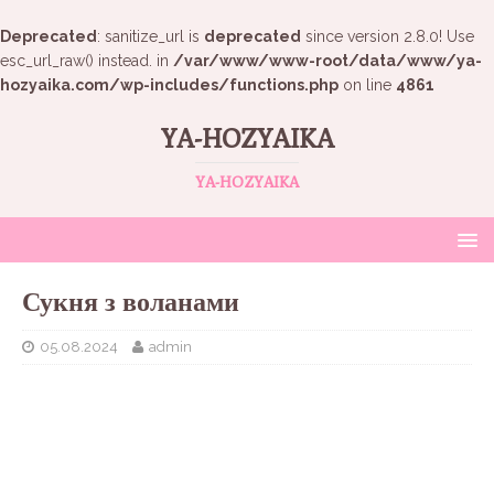
Deprecated
: sanitize_url is
deprecated
since version 2.8.0! Use
esc_url_raw() instead. in
/var/www/www-root/data/www/ya-
hozyaika.com/wp-includes/functions.php
on line
4861
YA-HOZYAIKA
YA-HOZYAIKA
Сукня з воланами
05.08.2024
admin