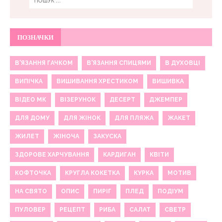
ПОЗНАЧКИ
В'ЯЗАННЯ ГАЧКОМ
В'ЯЗАННЯ СПИЦЯМИ
В ДУХОВЦІ
ВИПІЧКА
ВИШИВАННЯ ХРЕСТИКОМ
ВИШИВКА
ВІДЕО МК
ВІЗЕРУНОК
ДЕСЕРТ
ДЖЕМПЕР
ДЛЯ ДОМУ
ДЛЯ ЖІНОК
ДЛЯ ПЛЯЖА
ЖАКЕТ
ЖИЛЕТ
ЖІНОЧА
ЗАКУСКА
ЗДОРОВЕ ХАРЧУВАННЯ
КАРДИГАН
КВІТИ
КОФТОЧКА
КРУГЛА КОКЕТКА
КУРКА
МОТИВ
НА СВЯТО
ОПИС
ПИРІГ
ПЛЕД
ПОДІУМ
ПУЛОВЕР
РЕЦЕПТ
РИБА
САЛАТ
СВЕТР