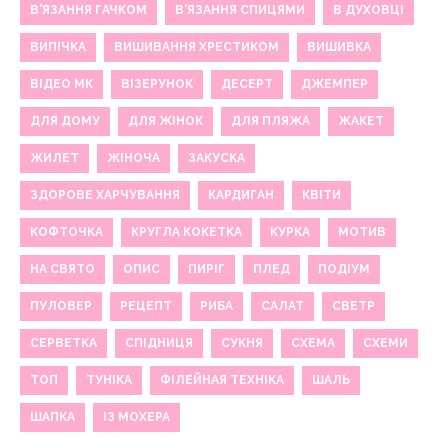
В'ЯЗАННЯ ГАЧКОМ
В'ЯЗАННЯ СПИЦЯМИ
В ДУХОВЦІ
ВИПІЧКА
ВИШИВАННЯ ХРЕСТИКОМ
ВИШИВКА
ВІДЕО МК
ВІЗЕРУНОК
ДЕСЕРТ
ДЖЕМПЕР
ДЛЯ ДОМУ
ДЛЯ ЖІНОК
ДЛЯ ПЛЯЖА
ЖАКЕТ
ЖИЛЕТ
ЖІНОЧА
ЗАКУСКА
ЗДОРОВЕ ХАРЧУВАННЯ
КАРДИГАН
КВІТИ
КОФТОЧКА
КРУГЛА КОКЕТКА
КУРКА
МОТИВ
НА СВЯТО
ОПИС
ПИРІГ
ПЛЕД
ПОДІУМ
ПУЛОВЕР
РЕЦЕПТ
РИБА
САЛАТ
СВЕТР
СЕРВЕТКА
СПІДНИЦЯ
СУКНЯ
СХЕМА
СХЕМИ
ТОП
ТУНІКА
ФІЛЕЙНАЯ ТЕХНІКА
ШАЛЬ
ШАПКА
ІЗ МОХЕРА