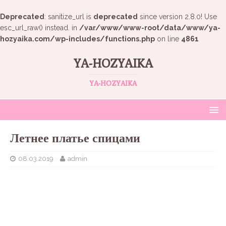
Deprecated
: sanitize_url is
deprecated
since version 2.8.0! Use
esc_url_raw() instead. in
/var/www/www-root/data/www/ya-
hozyaika.com/wp-includes/functions.php
on line
4861
YA-HOZYAIKA
YA-HOZYAIKA
Летнее платье спицами
08.03.2019
admin