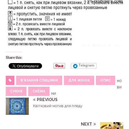
Share this:
Telegram
В'ЯЗАННЯ СПИЦЯМИ
ДЛЯ ЖІНОК
ОПИС
но
ви
СУКНЯ
СХЕМА
ни
PREVIOUS
Квітковий мотив для пледу
NEXT