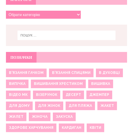
ПОЗНАЧКИ
В'ЯЗАННЯ ГАЧКОМ
В'ЯЗАННЯ СПИЦЯМИ
В ДУХОВЦІ
ВИПІЧКА
ВИШИВАННЯ ХРЕСТИКОМ
ВИШИВКА
ВІДЕО МК
ВІЗЕРУНОК
ДЕСЕРТ
ДЖЕМПЕР
ДЛЯ ДОМУ
ДЛЯ ЖІНОК
ДЛЯ ПЛЯЖА
ЖАКЕТ
ЖИЛЕТ
ЖІНОЧА
ЗАКУСКА
ЗДОРОВЕ ХАРЧУВАННЯ
КАРДИГАН
КВІТИ