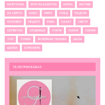
КОФТОЧКА
КРУГЛА КОКЕТКА
КУРКА
МОТИВ
НА СВЯТО
ОПИС
ПИРІГ
ПЛЕД
ПОДІУМ
ПУЛОВЕР
РЕЦЕПТ
РИБА
САЛАТ
СВЕТР
СЕРВЕТКА
СПІДНИЦЯ
СУКНЯ
СХЕМА
СХЕМИ
ТОП
ТУНІКА
ФІЛЕЙНАЯ ТЕХНІКА
ШАЛЬ
ШАПКА
ІЗ МОХЕРА
ТЕЛЕГРАМ КАНАЛ