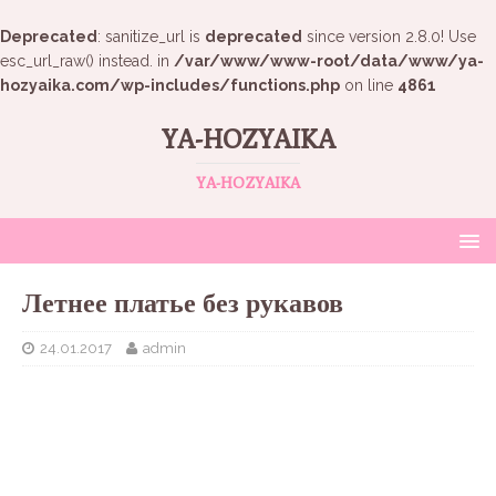
Deprecated
: sanitize_url is
deprecated
since version 2.8.0! Use
esc_url_raw() instead. in
/var/www/www-root/data/www/ya-
hozyaika.com/wp-includes/functions.php
on line
4861
YA-HOZYAIKA
YA-HOZYAIKA
Летнее платье без рукавов
24.01.2017
admin