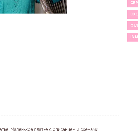
СЕР
СХ
ФІЛ
ІЗ 
атье. Маленькое платье с описанием и схемами