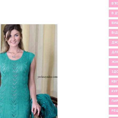
В'Я
В Д
ВИ
ВІД
ДЖ
ДЛ
ЖІ
ЗДО
КВІ
КУР
ПИР
РЕ