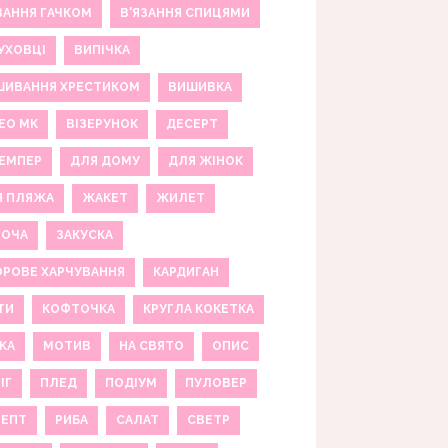
ЗАННЯ ГАЧКОМ
В'ЯЗАННЯ СПИЦЯМИ
УХОВЦІ
ВИПІЧКА
ШИВАННЯ ХРЕСТИКОМ
ВИШИВКА
ЕО МК
ВІЗЕРУНОК
ДЕСЕРТ
ЕМПЕР
ДЛЯ ДОМУ
ДЛЯ ЖІНОК
Я ПЛЯЖА
ЖАКЕТ
ЖИЛЕТ
НОЧА
ЗАКУСКА
РОВЕ ХАРЧУВАННЯ
КАРДИГАН
ТИ
КОФТОЧКА
КРУГЛА КОКЕТКА
КА
МОТИВ
НА СВЯТО
ОПИС
ІГ
ПЛЕД
ПОДІУМ
ПУЛОВЕР
ЦЕПТ
РИБА
САЛАТ
СВЕТР