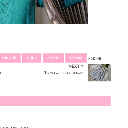
ЖІНОЧЕ
ОПИС
СУКНЯ
СХЕМА
новини
NEXT
и
Жакет для літа гачком
авторизуватись
.