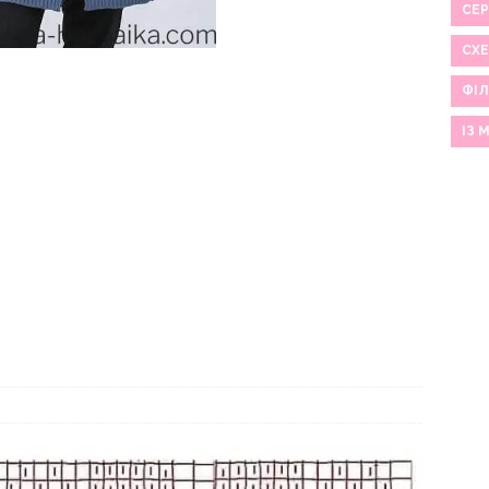
СЕР
СХ
ФІЛ
ІЗ 