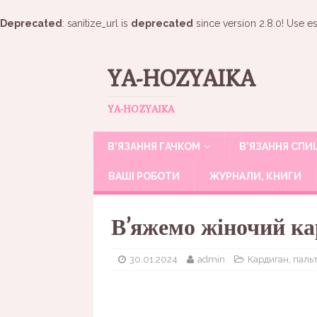
Deprecated
: sanitize_url is
deprecated
since version 2.8.0! Use es
YA-HOZYAIKA
YA-HOZYAIKA
В’ЯЗАННЯ ГАЧКОМ
В’ЯЗАННЯ СП
ВАШІ РОБОТИ
ЖУРНАЛИ, КНИГИ
В’яжемо жіночий к
30.01.2024
admin
Кардиган, паль