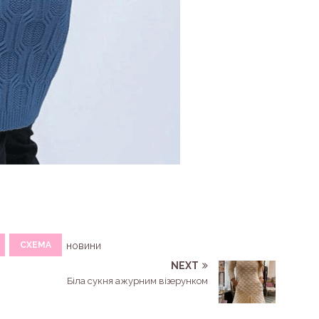
СХЕМА
новини
NEXT
Біла сукня ажурним візерунком