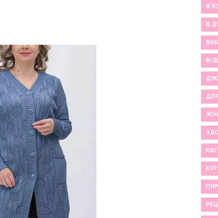
В'Я
В Д
ВИ
ВІД
ДЖ
ДЛ
ЖІ
ЗДО
КВІ
КУР
ПИР
РЕ