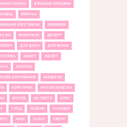
ЗАННЯ ГАЧКОМ
В'ЯЗАННЯ СПИЦЯМИ
УХОВЦІ
ВИПІЧКА
ШИВАННЯ ХРЕСТИКОМ
ВИШИВКА
ЕО МК
ВІЗЕРУНОК
ДЕСЕРТ
ЕМПЕР
ДЛЯ ДОМУ
ДЛЯ ЖІНОК
Я ПЛЯЖА
ЖАКЕТ
ЖИЛЕТ
НОЧА
ЗАКУСКА
РОВЕ ХАРЧУВАННЯ
КАРДИГАН
ТИ
КОФТОЧКА
КРУГЛА КОКЕТКА
КА
МОТИВ
НА СВЯТО
ОПИС
ІГ
ПЛЕД
ПОДІУМ
ПУЛОВЕР
ЦЕПТ
РИБА
САЛАТ
СВЕТР