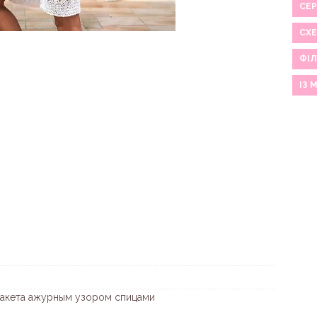
СЕР
СХ
ФІЛ
ІЗ 
жакета ажурным узором спицами