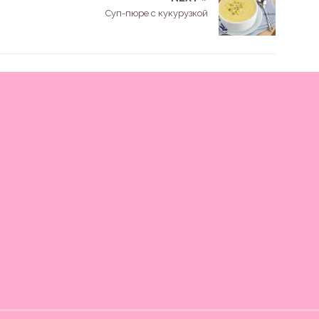
Суп-пюре с кукурузкой