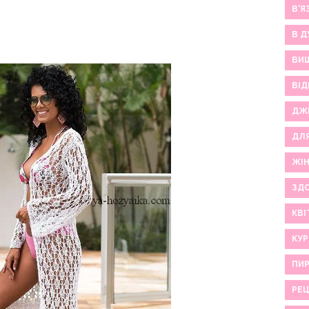
В'Я
В Д
ВИ
ВІД
ДЖ
ДЛ
ЖІ
ЗДО
КВІ
КУР
ПИР
РЕ