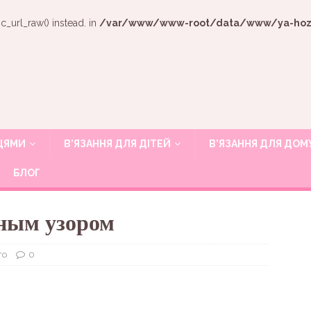
c_url_raw() instead. in
/var/www/www-root/data/www/ya-hozya
ИЦЯМИ
В’ЯЗАННЯ ДЛЯ ДІТЕЙ
В’ЯЗАННЯ ДЛЯ ДОМ
БЛОГ
ным узором
то
0