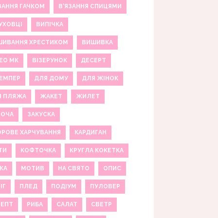
ЗАННЯ ГАЧКОМ
В'ЯЗАННЯ СПИЦЯМИ
УХОВЦІ
ВИПІЧКА
ШИВАННЯ ХРЕСТИКОМ
ВИШИВКА
ЕО МК
ВІЗЕРУНОК
ДЕСЕРТ
ЕМПЕР
ДЛЯ ДОМУ
ДЛЯ ЖІНОК
Я ПЛЯЖА
ЖАКЕТ
ЖИЛЕТ
НОЧА
ЗАКУСКА
РОВЕ ХАРЧУВАННЯ
КАРДИГАН
ТИ
КОФТОЧКА
КРУГЛА КОКЕТКА
КА
МОТИВ
НА СВЯТО
ОПИС
ІГ
ПЛЕД
ПОДІУМ
ПУЛОВЕР
ЦЕПТ
РИБА
САЛАТ
СВЕТР