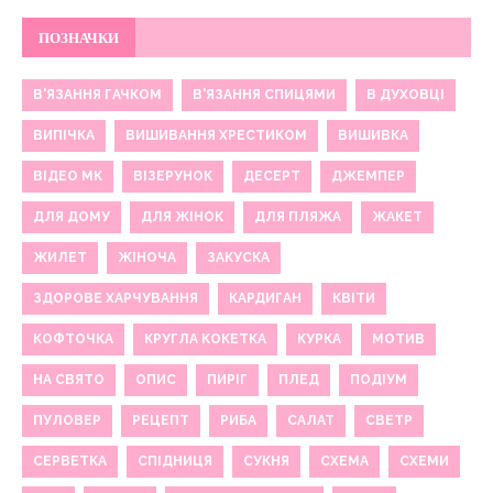
ПОЗНАЧКИ
В'ЯЗАННЯ ГАЧКОМ
В'ЯЗАННЯ СПИЦЯМИ
В ДУХОВЦІ
ВИПІЧКА
ВИШИВАННЯ ХРЕСТИКОМ
ВИШИВКА
ВІДЕО МК
ВІЗЕРУНОК
ДЕСЕРТ
ДЖЕМПЕР
ДЛЯ ДОМУ
ДЛЯ ЖІНОК
ДЛЯ ПЛЯЖА
ЖАКЕТ
ЖИЛЕТ
ЖІНОЧА
ЗАКУСКА
ЗДОРОВЕ ХАРЧУВАННЯ
КАРДИГАН
КВІТИ
КОФТОЧКА
КРУГЛА КОКЕТКА
КУРКА
МОТИВ
НА СВЯТО
ОПИС
ПИРІГ
ПЛЕД
ПОДІУМ
ПУЛОВЕР
РЕЦЕПТ
РИБА
САЛАТ
СВЕТР
СЕРВЕТКА
СПІДНИЦЯ
СУКНЯ
СХЕМА
СХЕМИ