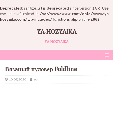
Deprecated
: sanitize_url is
deprecated
since version 2.8.0! Use
esc_url_raw() instead. in
/var/www/www-root/data/www/ya-
hozyaika.com/wp-includes/functions.php
on line
4861
YA-HOZYAIKA
YA-HOZYAIKA
Вязаный пуловер Foldline
10.05.2020
admin