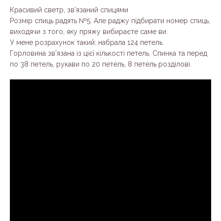
Красивий светр, зв’язаний спицями
Розмір спиць радять №5. Але раджу підбирати номер спиць,
виходячи з того, яку пряжу вибираєте саме ви.
У мене розрахунок такий: набрала 124 петель.
Горловина зв’язана із цієї кількості петель. Спинка та перед
по 38 петель, рукави по 20 петель, 8 петель розділові.