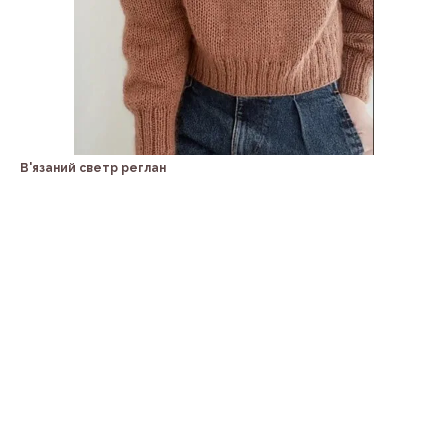
В'язаний светр реглан