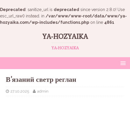
Deprecated
: sanitize_url is
deprecated
since version 2.8.0! Use
esc_url_raw() instead. in
/var/www/www-root/data/www/ya-
hozyaika.com/wp-includes/functions.php
on line
4861
YA-HOZYAIKA
YA-HOZYAIKA
В’язаний светр реглан
27.10.2025
admin