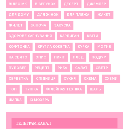
ВІДЕО МК
ВІЗЕРУНОК
ДЕСЕРТ
ДЖЕМПЕР
ДЛЯ ДОМУ
ДЛЯ ЖІНОК
ДЛЯ ПЛЯЖА
ЖАКЕТ
ЖИЛЕТ
ЖІНОЧА
ЗАКУСКА
ЗДОРОВЕ ХАРЧУВАННЯ
КАРДИГАН
КВІТИ
КОФТОЧКА
КРУГЛА КОКЕТКА
КУРКА
МОТИВ
НА СВЯТО
ОПИС
ПИРІГ
ПЛЕД
ПОДІУМ
ПУЛОВЕР
РЕЦЕПТ
РИБА
САЛАТ
СВЕТР
СЕРВЕТКА
СПІДНИЦЯ
СУКНЯ
СХЕМА
СХЕМИ
ТОП
ТУНІКА
ФІЛЕЙНАЯ ТЕХНІКА
ШАЛЬ
ШАПКА
ІЗ МОХЕРА
ТЕЛЕГРАМ КАНАЛ