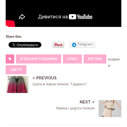
Share this:
Telegram
В'ЯЗАННЯ СПИЦЯМИ
ОПИС
РЕГЛАН
новин
и
СВЕТР
PREVIOUS
Шаль в’язана гачком “Градієнт”
NEXT
Майка і шорти гачком