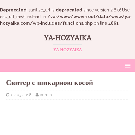
Deprecated
: sanitize_url is
deprecated
since version 2.8.0! Use
esc_url_raw() instead. in
/var/www/www-root/data/www/ya-
hozyaika.com/wp-includes/functions.php
on line
4861
YA-HOZYAIKA
YA-HOZYAIKA
Свитер с шикарною косой
02.03.2018
admin