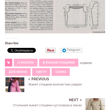
Share this:
Telegram
ІЗ МОХЕРА
В'ЯЗАННЯ СПИЦЯМИ
новини
ДЛЯ ЖІНОК
СВЕТР
СХЕМА
PREVIOUS
Жакет спицами волнистым узором
NEXT
Стильний жакет спицями хустковою в’язкою