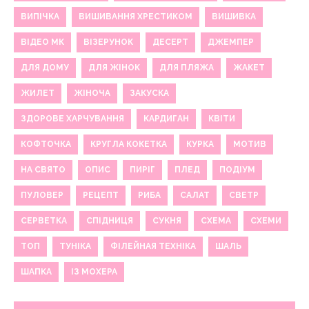
ВИПІЧКА
ВИШИВАННЯ ХРЕСТИКОМ
ВИШИВКА
ВІДЕО МК
ВІЗЕРУНОК
ДЕСЕРТ
ДЖЕМПЕР
ДЛЯ ДОМУ
ДЛЯ ЖІНОК
ДЛЯ ПЛЯЖА
ЖАКЕТ
ЖИЛЕТ
ЖІНОЧА
ЗАКУСКА
ЗДОРОВЕ ХАРЧУВАННЯ
КАРДИГАН
КВІТИ
КОФТОЧКА
КРУГЛА КОКЕТКА
КУРКА
МОТИВ
НА СВЯТО
ОПИС
ПИРІГ
ПЛЕД
ПОДІУМ
ПУЛОВЕР
РЕЦЕПТ
РИБА
САЛАТ
СВЕТР
СЕРВЕТКА
СПІДНИЦЯ
СУКНЯ
СХЕМА
СХЕМИ
ТОП
ТУНІКА
ФІЛЕЙНАЯ ТЕХНІКА
ШАЛЬ
ШАПКА
ІЗ МОХЕРА