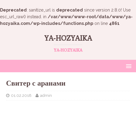
Deprecated
: sanitize_url is
deprecated
since version 2.8.0! Use
esc_url_raw() instead. in
/var/www/www-root/data/www/ya-
hozyaika.com/wp-includes/functions.php
on line
4861
YA-HOZYAIKA
YA-HOZYAIKA
Свитер с аранами
01.02.2018
admin