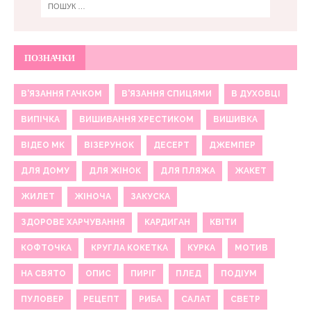
ПОЗНАЧКИ
В'ЯЗАННЯ ГАЧКОМ
В'ЯЗАННЯ СПИЦЯМИ
В ДУХОВЦІ
ВИПІЧКА
ВИШИВАННЯ ХРЕСТИКОМ
ВИШИВКА
ВІДЕО МК
ВІЗЕРУНОК
ДЕСЕРТ
ДЖЕМПЕР
ДЛЯ ДОМУ
ДЛЯ ЖІНОК
ДЛЯ ПЛЯЖА
ЖАКЕТ
ЖИЛЕТ
ЖІНОЧА
ЗАКУСКА
ЗДОРОВЕ ХАРЧУВАННЯ
КАРДИГАН
КВІТИ
КОФТОЧКА
КРУГЛА КОКЕТКА
КУРКА
МОТИВ
НА СВЯТО
ОПИС
ПИРІГ
ПЛЕД
ПОДІУМ
ПУЛОВЕР
РЕЦЕПТ
РИБА
САЛАТ
СВЕТР