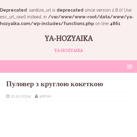
Deprecated
: sanitize_url is
deprecated
since version 2.8.0! Use
esc_url_raw() instead. in
/var/www/www-root/data/www/ya-
hozyaika.com/wp-includes/functions.php
on line
4861
YA-HOZYAIKA
YA-HOZYAIKA
Пуловер з круглою кокеткою
21.10.2024
admin