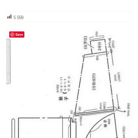
5 559
Save