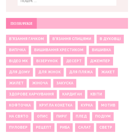
ПОЗНАЧКИ
В'ЯЗАННЯ ГАЧКОМ
В'ЯЗАННЯ СПИЦЯМИ
В ДУХОВЦІ
ВИПІЧКА
ВИШИВАННЯ ХРЕСТИКОМ
ВИШИВКА
ВІДЕО МК
ВІЗЕРУНОК
ДЕСЕРТ
ДЖЕМПЕР
ДЛЯ ДОМУ
ДЛЯ ЖІНОК
ДЛЯ ПЛЯЖА
ЖАКЕТ
ЖИЛЕТ
ЖІНОЧА
ЗАКУСКА
ЗДОРОВЕ ХАРЧУВАННЯ
КАРДИГАН
КВІТИ
КОФТОЧКА
КРУГЛА КОКЕТКА
КУРКА
МОТИВ
НА СВЯТО
ОПИС
ПИРІГ
ПЛЕД
ПОДІУМ
ПУЛОВЕР
РЕЦЕПТ
РИБА
САЛАТ
СВЕТР