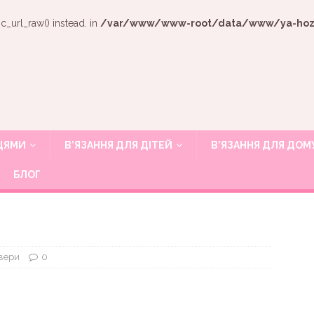
c_url_raw() instead. in
/var/www/www-root/data/www/ya-hozya
ИЦЯМИ
В’ЯЗАННЯ ДЛЯ ДІТЕЙ
В’ЯЗАННЯ ДЛЯ ДОМ
БЛОГ
вери
0