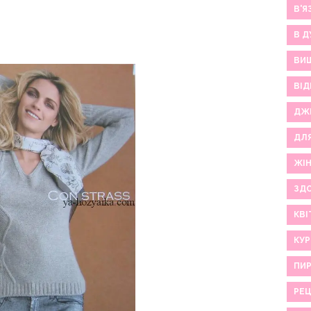
В'Я
В Д
ВИ
ВІД
ДЖ
ДЛ
ЖІ
ЗДО
КВІ
КУР
ПИР
РЕ