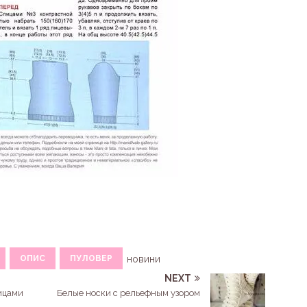
ОПИС
ПУЛОВЕР
новини
NEXT
ицами
Белые носки с рельефным узором