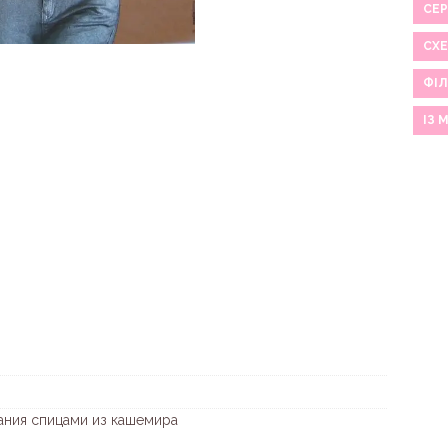
СЕР
СХ
ФІЛ
ІЗ 
ания спицами из кашемира