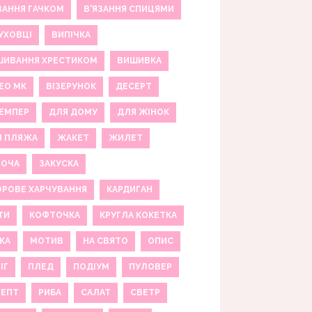
ЗАННЯ ГАЧКОМ
В'ЯЗАННЯ СПИЦЯМИ
УХОВЦІ
ВИПІЧКА
ШИВАННЯ ХРЕСТИКОМ
ВИШИВКА
ЕО МК
ВІЗЕРУНОК
ДЕСЕРТ
ЕМПЕР
ДЛЯ ДОМУ
ДЛЯ ЖІНОК
Я ПЛЯЖА
ЖАКЕТ
ЖИЛЕТ
НОЧА
ЗАКУСКА
РОВЕ ХАРЧУВАННЯ
КАРДИГАН
ТИ
КОФТОЧКА
КРУГЛА КОКЕТКА
КА
МОТИВ
НА СВЯТО
ОПИС
ІГ
ПЛЕД
ПОДІУМ
ПУЛОВЕР
ЦЕПТ
РИБА
САЛАТ
СВЕТР