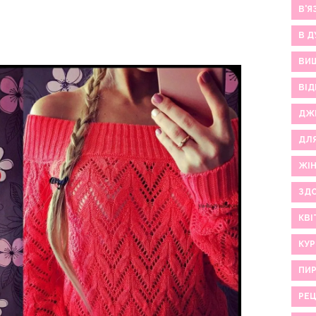
В'Я
В Д
ВИ
ВІД
ДЖ
ДЛ
ЖІ
ЗДО
КВІ
КУР
ПИР
РЕ