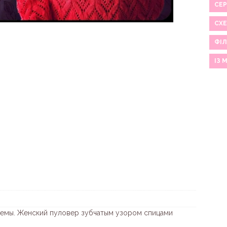
СЕР
СХ
ФІЛ
ІЗ 
хемы. Женский пуловер зубчатым узором спицами