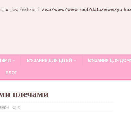
c_url_raw() instead. in
/var/www/www-root/data/www/ya-hozya
ИЦЯМИ
В’ЯЗАННЯ ДЛЯ ДІТЕЙ
В’ЯЗАННЯ ДЛЯ ДОМ
БЛОГ
ми плечами
овери
0