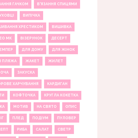
ЗАННЯ ГАЧКОМ
В'ЯЗАННЯ СПИЦЯМИ
УХОВЦІ
ВИПІЧКА
ШИВАННЯ ХРЕСТИКОМ
ВИШИВКА
ЕО МК
ВІЗЕРУНОК
ДЕСЕРТ
ЕМПЕР
ДЛЯ ДОМУ
ДЛЯ ЖІНОК
Я ПЛЯЖА
ЖАКЕТ
ЖИЛЕТ
НОЧА
ЗАКУСКА
РОВЕ ХАРЧУВАННЯ
КАРДИГАН
ТИ
КОФТОЧКА
КРУГЛА КОКЕТКА
КА
МОТИВ
НА СВЯТО
ОПИС
ІГ
ПЛЕД
ПОДІУМ
ПУЛОВЕР
ЦЕПТ
РИБА
САЛАТ
СВЕТР