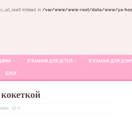
c_url_raw() instead. in
/var/www/www-root/data/www/ya-hozya
ИЦЯМИ
В’ЯЗАННЯ ДЛЯ ДІТЕЙ
В’ЯЗАННЯ ДЛЯ ДОМ
БЛОГ
 кокеткой
вери
0