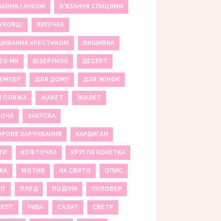
ЗАННЯ ГАЧКОМ
В'ЯЗАННЯ СПИЦЯМИ
УХОВЦІ
ВИПІЧКА
ШИВАННЯ ХРЕСТИКОМ
ВИШИВКА
ЕО МК
ВІЗЕРУНОК
ДЕСЕРТ
ЕМПЕР
ДЛЯ ДОМУ
ДЛЯ ЖІНОК
Я ПЛЯЖА
ЖАКЕТ
ЖИЛЕТ
НОЧА
ЗАКУСКА
РОВЕ ХАРЧУВАННЯ
КАРДИГАН
ТИ
КОФТОЧКА
КРУГЛА КОКЕТКА
КА
МОТИВ
НА СВЯТО
ОПИС
ІГ
ПЛЕД
ПОДІУМ
ПУЛОВЕР
ЦЕПТ
РИБА
САЛАТ
СВЕТР