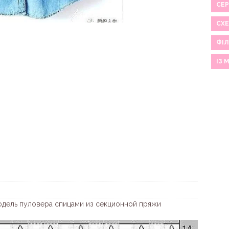
СЕР
СХ
ФІЛ
ІЗ 
одель пуловера спицами из секционной пряжи