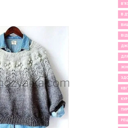
В'Я
В Д
ВИ
ВІД
ДЖ
ДЛ
ЖІ
ЗДО
КВІ
КУР
ПИР
РЕ