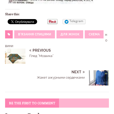
Share this:
Telegram
В'ЯЗАННЯ СПИЦЯМИ
ДЛЯ ЖІНОК
СХЕМА
н
о
вини
PREVIOUS
Плед “Мозаика”
NEXT
Жакет ажурными сердечками
BE THE FIRST TO COMMENT