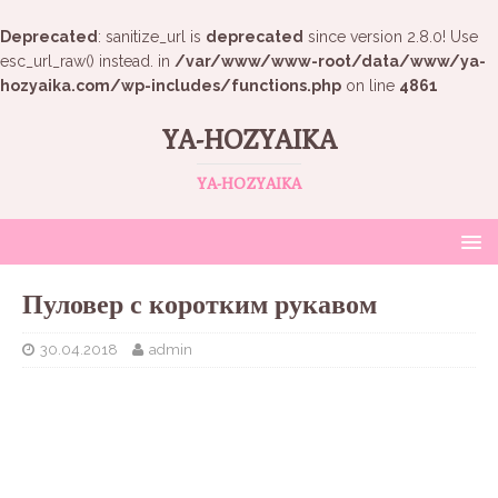
Deprecated
: sanitize_url is
deprecated
since version 2.8.0! Use
esc_url_raw() instead. in
/var/www/www-root/data/www/ya-
hozyaika.com/wp-includes/functions.php
on line
4861
YA-HOZYAIKA
YA-HOZYAIKA
Пуловер с коротким рукавом
30.04.2018
admin