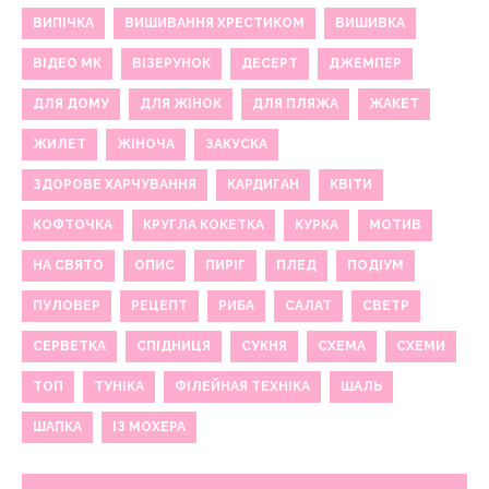
ВИПІЧКА
ВИШИВАННЯ ХРЕСТИКОМ
ВИШИВКА
ВІДЕО МК
ВІЗЕРУНОК
ДЕСЕРТ
ДЖЕМПЕР
ДЛЯ ДОМУ
ДЛЯ ЖІНОК
ДЛЯ ПЛЯЖА
ЖАКЕТ
ЖИЛЕТ
ЖІНОЧА
ЗАКУСКА
ЗДОРОВЕ ХАРЧУВАННЯ
КАРДИГАН
КВІТИ
КОФТОЧКА
КРУГЛА КОКЕТКА
КУРКА
МОТИВ
НА СВЯТО
ОПИС
ПИРІГ
ПЛЕД
ПОДІУМ
ПУЛОВЕР
РЕЦЕПТ
РИБА
САЛАТ
СВЕТР
СЕРВЕТКА
СПІДНИЦЯ
СУКНЯ
СХЕМА
СХЕМИ
ТОП
ТУНІКА
ФІЛЕЙНАЯ ТЕХНІКА
ШАЛЬ
ШАПКА
ІЗ МОХЕРА