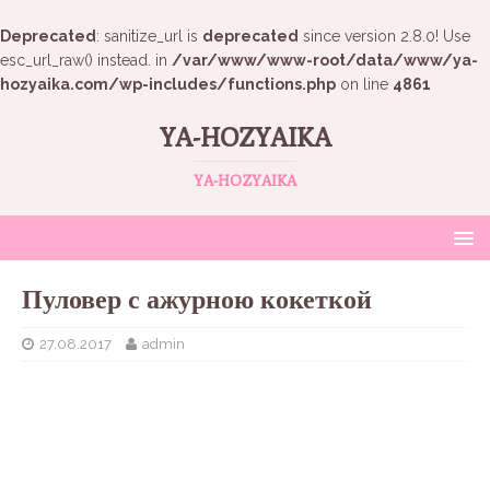
Deprecated
: sanitize_url is
deprecated
since version 2.8.0! Use
esc_url_raw() instead. in
/var/www/www-root/data/www/ya-
hozyaika.com/wp-includes/functions.php
on line
4861
YA-HOZYAIKA
YA-HOZYAIKA
Пуловер с ажурною кокеткой
27.08.2017
admin