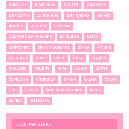
ВІДЕО МК
ВІЗЕРУНОК
ДЕСЕРТ
ДЖЕМПЕР
ДЛЯ ДОМУ
ДЛЯ ЖІНОК
ДЛЯ ПЛЯЖА
ЖАКЕТ
ЖИЛЕТ
ЖІНОЧА
ЗАКУСКА
ЗДОРОВЕ ХАРЧУВАННЯ
КАРДИГАН
КВІТИ
КОФТОЧКА
КРУГЛА КОКЕТКА
КУРКА
МОТИВ
НА СВЯТО
ОПИС
ПИРІГ
ПЛЕД
ПОДІУМ
ПУЛОВЕР
РЕЦЕПТ
РИБА
САЛАТ
СВЕТР
СЕРВЕТКА
СПІДНИЦЯ
СУКНЯ
СХЕМА
СХЕМИ
ТОП
ТУНІКА
ФІЛЕЙНАЯ ТЕХНІКА
ШАЛЬ
ШАПКА
ІЗ МОХЕРА
ТЕЛЕГРАМ КАНАЛ