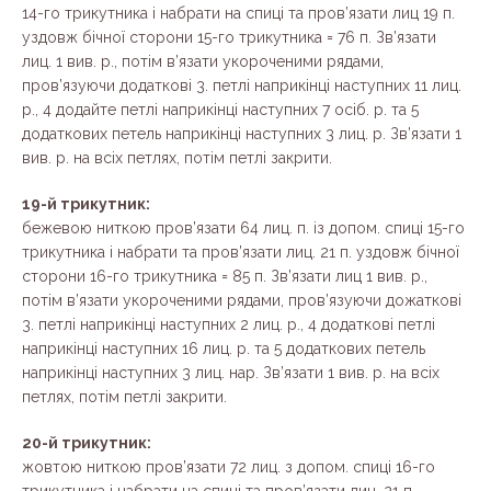
14-го трикутника і набрати на спиці та пров’язати лиц 19 п.
уздовж бічної сторони 15-го трикутника = 76 п. Зв’язати
лиц. 1 вив. р., потім в’язати укороченими рядами,
пров’язуючи додаткові 3. петлі наприкінці наступних 11 лиц.
р., 4 додайте петлі наприкінці наступних 7 осіб. р. та 5
додаткових петель наприкінці наступних 3 лиц. р. Зв’язати 1
вив. р. на всіх петлях, потім петлі закрити.
19-й трикутник:
бежевою ниткою пров’язати 64 лиц. п. із допом. спиці 15-го
трикутника і набрати та пров’язати лиц. 21 п. уздовж бічної
сторони 16-го трикутника = 85 п. Зв’язати лиц 1 вив. р.,
потім в’язати укороченими рядами, пров’язуючи дожаткові
3. петлі наприкінці наступних 2 лиц. р., 4 додаткові петлі
наприкінці наступних 16 лиц. р. та 5 додаткових петель
наприкінці наступних 3 лиц. нар. Зв’язати 1 вив. р. на всіх
петлях, потім петлі закрити.
20-й трикутник:
жовтою ниткою пров’язати 72 лиц. з допом. спиці 16-го
трикутника і набрати на спиці та пров’язати лиц. 21 п.