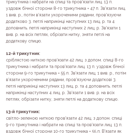
трикутника і набрати на спиці та пров’язати лиц. 13 п.
уздовж бічної сторони 8-го трикутника = 47 п. Зв’язати лиц.
1 вив. р., потім в’язати укороченими рядами, пров’язуючи
додатково 3. петлі наприкінці наступних 13 лиц. р. та 4
доповнить. петлі наприкінці наступних 2 лиц. р. Зв’язати 1
вив. р. на всіх петлях, обрізати нитку, зняти петлі на
додаткову спицю.
12-й трикутник
:
сріблястою ниткою пров’язати 42 лиц. з допом. спиці 8-го
трикутника і набрати та пров’язати лиц. 13 п. уздовж бічної
сторони 9-го трикутника = 55 п. Зв’язати лиц. 1 вив. р., потім
в’язати укороченими рядами, пров’язуючи додаткові 3.
петлі наприкінці наступних 13 лиц. р. та 4 доповнить. петлі
наприкінці наступних 4 лиц. р. Зв’язати 1 вив. р. на всіх
петлях, обрізати нитку, зняти петлі на додаткову спицю.
13-й трикутник:
світло-зеленою ниткою пров’язати 42 лиц. з допом. спиці
9-го трикутника і набрати на спиці та пров’язати лиц. 13 п.
вздовж бічної сторони 10-го трикутника = 55 п. В’язати як