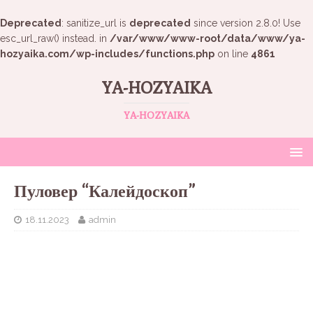
Deprecated
: sanitize_url is
deprecated
since version 2.8.0! Use
esc_url_raw() instead. in
/var/www/www-root/data/www/ya-
hozyaika.com/wp-includes/functions.php
on line
4861
YA-HOZYAIKA
YA-HOZYAIKA
Пуловер “Калейдоскоп”
18.11.2023
admin