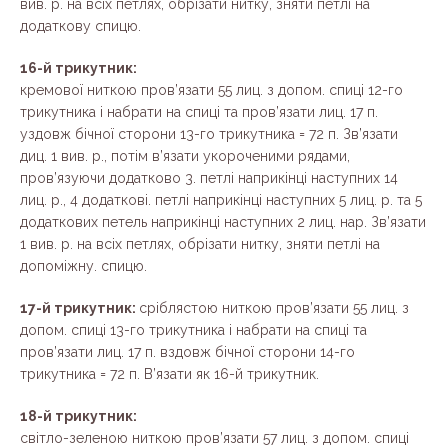
вив. р. на всіх петлях, обрізати нитку, зняти петлі на
додаткову спицю.
16-й трикутник:
кремової ниткою пров’язати 55 лиц. з допом. спиці 12-го
трикутника і набрати на спиці та пров’язати лиц. 17 п.
уздовж бічної сторони 13-го трикутника = 72 п. Зв’язати
диц. 1 вив. р., потім в’язати укороченими рядами,
пров’язуючи додатково 3. петлі наприкінці наступних 14
лиц. р., 4 додаткові. петлі наприкінці наступних 5 лиц. р. та 5
додаткових петель наприкінці наступних 2 лиц. нар. Зв’язати
1 вив. р. на всіх петлях, обрізати нитку, зняти петлі на
допоміжну. спицю.
17-й трикутник:
сріблястою ниткою пров’язати 55 лиц. з
допом. спиці 13-го трикутника і набрати на спиці та
пров’язати лиц. 17 п. вздовж бічної сторони 14-го
трикутника = 72 п. В’язати як 16-й трикутник.
18-й трикутник:
світло-зеленою ниткою пров’язати 57 лиц. з допом. спиці