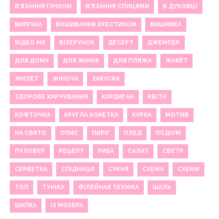
В'ЯЗАННЯ ГАЧКОМ
В'ЯЗАННЯ СПИЦЯМИ
В ДУХОВЦІ
ВИПІЧКА
ВИШИВАННЯ ХРЕСТИКОМ
ВИШИВКА
ВІДЕО МК
ВІЗЕРУНОК
ДЕСЕРТ
ДЖЕМПЕР
ДЛЯ ДОМУ
ДЛЯ ЖІНОК
ДЛЯ ПЛЯЖА
ЖАКЕТ
ЖИЛЕТ
ЖІНОЧА
ЗАКУСКА
ЗДОРОВЕ ХАРЧУВАННЯ
КАРДИГАН
КВІТИ
КОФТОЧКА
КРУГЛА КОКЕТКА
КУРКА
МОТИВ
НА СВЯТО
ОПИС
ПИРІГ
ПЛЕД
ПОДІУМ
ПУЛОВЕР
РЕЦЕПТ
РИБА
САЛАТ
СВЕТР
СЕРВЕТКА
СПІДНИЦЯ
СУКНЯ
СХЕМА
СХЕМИ
ТОП
ТУНІКА
ФІЛЕЙНАЯ ТЕХНІКА
ШАЛЬ
ШАПКА
ІЗ МОХЕРА