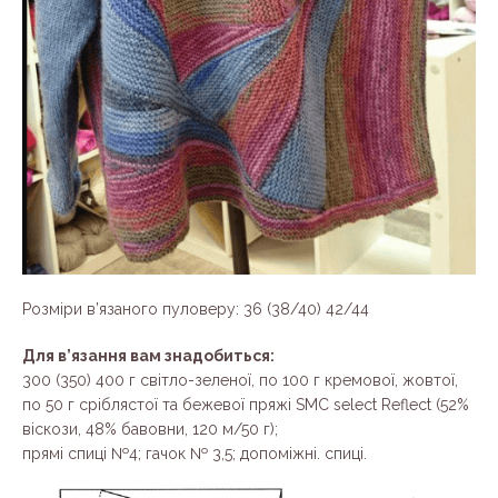
Розміри в’язаного пуловеру: 36 (38/40) 42/44
Для в’язання вам знадобиться:
300 (350) 400 г світло-зеленої, по 100 г кремової, жовтої,
по 50 г сріблястої та бежевої пряжі SMC select Reflect (52%
віскози, 48% бавовни, 120 м/50 г);
прямі спиці №4; гачок № 3,5; допоміжні. спиці.