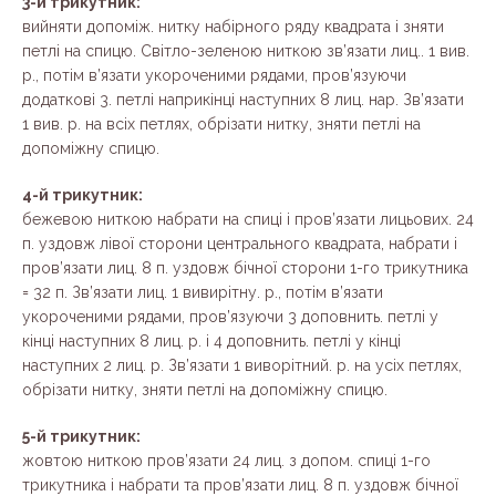
3-й трикутник:
вийняти допоміж. нитку набірного ряду квадрата і зняти
петлі на спицю. Світло-зеленою ниткою зв’язати лиц.. 1 вив.
р., потім в’язати укороченими рядами, пров’язуючи
додаткові 3. петлі наприкінці наступних 8 лиц. нар. Зв’язати
1 вив. р. на всіх петлях, обрізати нитку, зняти петлі на
допоміжну спицю.
4-й трикутник:
бежевою ниткою набрати на спиці і пров’язати лицьових. 24
п. уздовж лівої сторони центрального квадрата, набрати і
пров’язати лиц. 8 п. уздовж бічної сторони 1-го трикутника
= 32 п. Зв’язати лиц. 1 вивирітну. р., потім в’язати
укороченими рядами, пров’язуючи 3 доповнить. петлі у
кінці наступних 8 лиц. р. і 4 доповнить. петлі у кінці
наступних 2 лиц. р. Зв’язати 1 виворітний. р. на усіх петлях,
обрізати нитку, зняти петлі на допоміжну спицю.
5-й трикутник:
жовтою ниткою пров’язати 24 лиц. з допом. спиці 1-го
трикутника і набрати та пров’язати лиц. 8 п. уздовж бічної