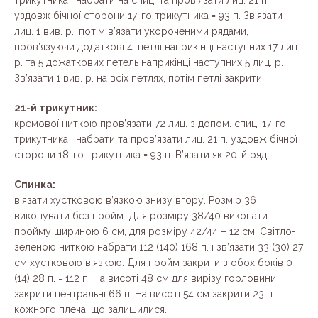
уздовж бічної сторони 17-го трикутника = 93 п. Зв’язати
лиц. 1 вив. р., потім в’язати укороченими рядами,
пров’язуючи додаткові 4. петлі наприкінці наступних 17 лиц.
р. та 5 дожаткових петель наприкінці наступних 5 лиц. р.
Зв’язати 1 вив. р. на всіх петлях, потім петлі закрити.
21-й трикутник:
кремової ниткою пров’язати 72 лиц. з допом. спиці 17-го
трикутника і набрати та пров’язати лиц. 21 п. уздовж бічної
сторони 18-го трикутника = 93 п. В’язати як 20-й ряд.
Спинка:
в’язати хустковою в’язкою знизу вгору. Розмір 36
виконувати без пройм. Для розміру 38/40 виконати
пройму шириною 6 см, для розміру 42/44 – 12 см. Світло-
зеленою ниткою набрати 112 (140) 168 п. і зв’язати 33 (30) 27
см хустковою в’язкою. Для пройм закрити з обох боків 0
(14) 28 п. = 112 п. На висоті 48 см для вирізу горловини
закрити центральні 66 п. На висоті 54 см закрити 23 п.
кожного плеча, що залишилися.