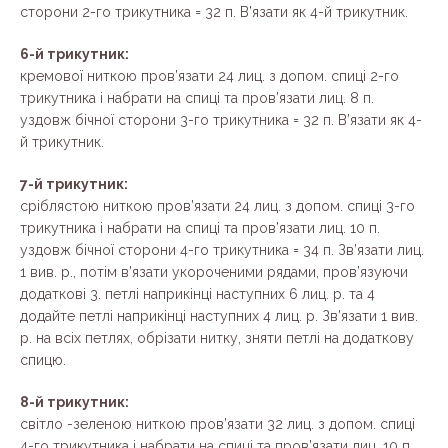
сторони 2-го трикутника = 32 п. В’язати як 4-й трикутник.
6-й трикутник:
кремової ниткою пров’язати 24 лиц. з допом. спиці 2-го
трикутника і набрати на спиці та пров’язати лиц. 8 п.
уздовж бічної сторони 3-го трикутника = 32 п. В’язати як 4-
й трикутник.
7-й трикутник:
сріблястою ниткою пров’язати 24 лиц. з допом. спиці 3-го
трикутника і набрати на спиці та пров’язати лиц. 10 п.
уздовж бічної сторони 4-го трикутника = 34 п. Зв’язати лиц.
1 вив. р., потім в’язати укороченими рядами, пров’язуючи
додаткові 3. петлі наприкінці наступних 6 лиц. р. та 4
додайте петлі наприкінці наступних 4 лиц. р. Зв’язати 1 вив.
р. на всіх петлях, обрізати нитку, зняти петлі на додаткову
спицю.
8-й трикутник:
світло -зеленою ниткою пров’язати 32 лиц. з допом. спиці
4-го трикутника і набрати на спиці та пров’язати лиц. 10 п.