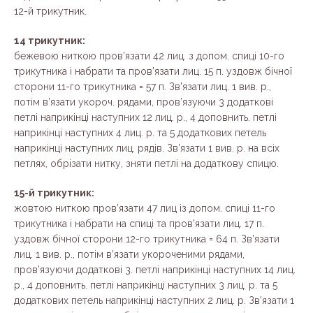
12-й трикутник.
14 трикутник:
бежевою ниткою пров’язати 42 лиц. з допом. спиці 10-го
трикутника і набрати та пров’язати лиц. 15 п. уздовж бічної
сторони 11-го трикутника = 57 п. Зв’язати лиц. 1 вив. р.,
потім в’язати укороч. рядами, пров’язуючи 3 додаткові
петлі наприкінці наступних 12 лиц. р., 4 доповнить. петлі
наприкінці наступних 4 лиц. р. та 5 додаткових петель
наприкінці наступних лиц. рядів. Зв’язати 1 вив. р. на всіх
петлях, обрізати нитку, зняти петлі на додаткову спицю.
15-й трикутник:
жовтою ниткою пров’язати 47 лиц із допом. спиці 11-го
трикутника і набрати на спиці та пров’язати лиц. 17 п.
уздовж бічної сторони 12-го трикутника = 64 п. Зв’язати
лиц. 1 вив. р., потім в’язати укороченими рядами,
пров’язуючи додаткові 3. петлі наприкінці наступних 14 лиц.
р., 4 доповнить. петлі наприкінці наступних 3 лиц. р. та 5
додаткових петель наприкінці наступних 2 лиц. р. Зв’язати 1