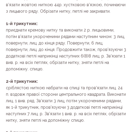
в’язати жовтою ниткою 44р. хустковою в’язкою, починаючи
з лицьвого ряду. Обрізати нитку, петлі не закривати.
1-й трикутник:
приєднати кремову нитку та виконати 2 р. лицьовими,
потім в’язати укороченими рядами наступним чином: 3 лиц,
повернути, лиц. до кінця ряду. Повернути, 6 лиц,
повернути, лиц. до кінця. Продовжити також, пров’язуючи 3
додаткові петлі наприкінці наступних 6(8)8 лиц. р. Зв’язати 1
вив. р. на всіх петлях, обрізати нитку, зняти петлі на
допоміжну. спицю.
2-й трикутник:
сріблястою ниткою набрати на спиці та пров’язати лиц. 24
п. вздовж правої сторони центрального квадрата. Виконати
лиц. 1 вив. ряд. Зв’язати 3 лиц, потім укороченими рядами,
як 1-й трикутник, пров’язуючи 3 додаткові петлі наприкінці
наступних 7 лиц. р. Зв’язати 1 вив. р. на всіх петлях, обрізати
нитку, зняти петлі на допоміжну спицю.