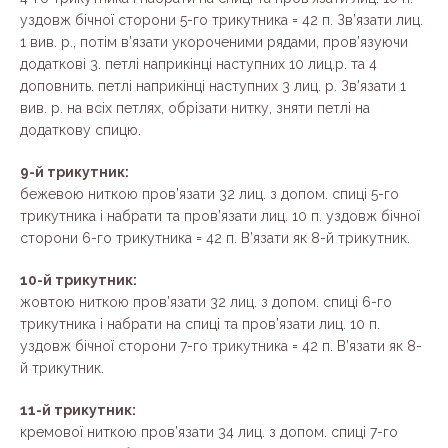
уздовж бічної сторони 5-го трикутника = 42 п. Зв’язати лиц.
1 вив. р., потім в’язати укороченими рядами, пров’язуючи
додаткові 3. петлі наприкінці наступних 10 лиц.р. та 4
доповнить. петлі наприкінці наступних 3 лиц. р. Зв’язати 1
вив. р. на всіх петлях, обрізати нитку, зняти петлі на
додаткову спицю.
9-й трикутник:
бежевою ниткою пров’язати 32 лиц. з допом. спиці 5-го
трикутника і набрати та пров’язати лиц. 10 п. уздовж бічної
сторони 6-го трикутника = 42 п. В’язати як 8-й трикутник.
10-й трикутник:
жовтою ниткою пров’язати 32 лиц. з допом. спиці 6-го
трикутника і набрати на спиці та пров’язати лиц. 10 п.
уздовж бічної сторони 7-го трикутника = 42 п. В’язати як 8-
й трикутник.
11-й трикутник:
кремової ниткою пров’язати 34 лиц. з допом. спиці 7-го