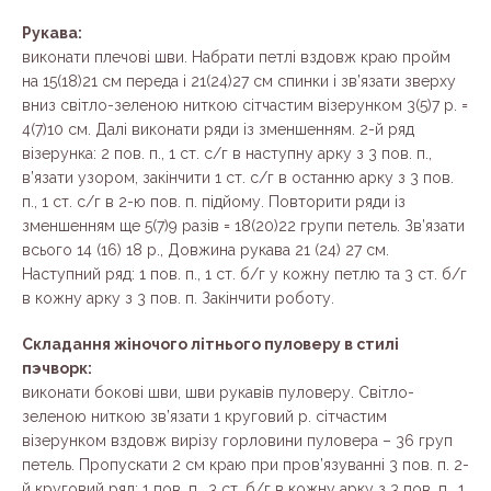
Рукава:
виконати плечові шви. Набрати петлі вздовж краю пройм
на 15(18)21 см переда і 21(24)27 см спинки і зв’язати зверху
вниз світло-зеленою ниткою сітчастим візерунком 3(5)7 р. =
4(7)10 см. Далі виконати ряди із зменшенням. 2-й ряд
візерунка: 2 пов. п., 1 ст. с/г в наступну арку з 3 пов. п.,
в’язати узором, закінчити 1 ст. с/г в останню арку з 3 пов.
п., 1 ст. с/г в 2-ю пов. п. підйому. Повторити ряди із
зменшенням ще 5(7)9 разів = 18(20)22 групи петель. Зв’язати
всього 14 (16) 18 р., Довжина рукава 21 (24) 27 см.
Наступний ряд: 1 пов. п., 1 ст. б/г у кожну петлю та 3 ст. б/г
в кожну арку з 3 пов. п. Закінчити роботу.
Складання жіночого літнього пуловеру в стилі
пэчворк:
виконати бокові шви, шви рукавів пуловеру. Світло-
зеленою ниткою зв’язати 1 круговий р. сітчастим
візерунком вздовж вирізу горловини пуловера – 36 груп
петель. Пропускати 2 см краю при пров’язуванні 3 пов. п. 2-
й круговий ряд: 1 пов. п., 3 ст. б/г в кожну арку з 3 пов. п., 1