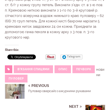
ст. б/г у кожну групу петель. Виконати з’єдн. ст. в 1-ю пов.
п. Кремовою ниткою виконати з 1-го по 3-й круговий р.
сітчастого візерунка вздовж нижнього краю пуловеру = 62
(66) 70 груп петель. Для кожної кисті бахроми нарізати 5
кремових ниток завдовжки 24 см кожна. Приєднати за
допомогою гачка пензля в кожну арку з 3 пов. п. 3-го
кругового нар.
Share this:
Telegram
В'ЯЗАННЯ СПИЦЯМИ
ОПИС
ПЕЧВОРК
нови
ни
ПУЛОВЕР
PREVIOUS
Пуловер оверсайз з ажурними рукавами
NEXT