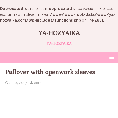
Deprecated
: sanitize_url is
deprecated
since version 2.8.0! Use
esc_url_raw() instead. in
/var/www/www-root/data/www/ya-
hozyaika.com/wp-includes/functions.php
on line
4861
YA-HOZYAIKA
YA-HOZYAIKA
Pullover with openwork sleeves
20.07.2017
admin