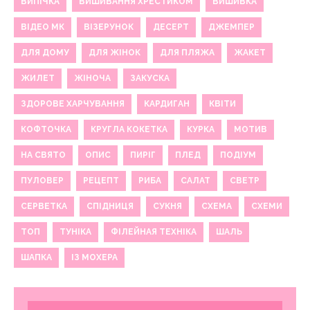
ВИПІЧКА
ВИШИВАННЯ ХРЕСТИКОМ
ВИШИВКА
ВІДЕО МК
ВІЗЕРУНОК
ДЕСЕРТ
ДЖЕМПЕР
ДЛЯ ДОМУ
ДЛЯ ЖІНОК
ДЛЯ ПЛЯЖА
ЖАКЕТ
ЖИЛЕТ
ЖІНОЧА
ЗАКУСКА
ЗДОРОВЕ ХАРЧУВАННЯ
КАРДИГАН
КВІТИ
КОФТОЧКА
КРУГЛА КОКЕТКА
КУРКА
МОТИВ
НА СВЯТО
ОПИС
ПИРІГ
ПЛЕД
ПОДІУМ
ПУЛОВЕР
РЕЦЕПТ
РИБА
САЛАТ
СВЕТР
СЕРВЕТКА
СПІДНИЦЯ
СУКНЯ
СХЕМА
СХЕМИ
ТОП
ТУНІКА
ФІЛЕЙНАЯ ТЕХНІКА
ШАЛЬ
ШАПКА
ІЗ МОХЕРА