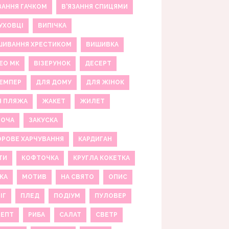
ЗАННЯ ГАЧКОМ
В'ЯЗАННЯ СПИЦЯМИ
УХОВЦІ
ВИПІЧКА
ШИВАННЯ ХРЕСТИКОМ
ВИШИВКА
ЕО МК
ВІЗЕРУНОК
ДЕСЕРТ
ЕМПЕР
ДЛЯ ДОМУ
ДЛЯ ЖІНОК
Я ПЛЯЖА
ЖАКЕТ
ЖИЛЕТ
НОЧА
ЗАКУСКА
РОВЕ ХАРЧУВАННЯ
КАРДИГАН
ТИ
КОФТОЧКА
КРУГЛА КОКЕТКА
КА
МОТИВ
НА СВЯТО
ОПИС
ІГ
ПЛЕД
ПОДІУМ
ПУЛОВЕР
ЦЕПТ
РИБА
САЛАТ
СВЕТР