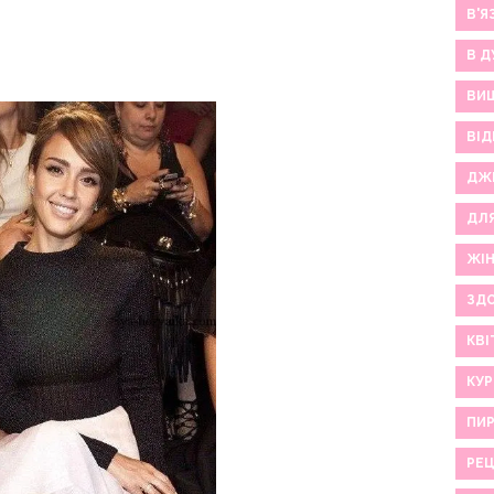
В'Я
В Д
ВИ
ВІД
ДЖ
ДЛ
ЖІ
ЗДО
КВІ
КУР
ПИР
РЕ