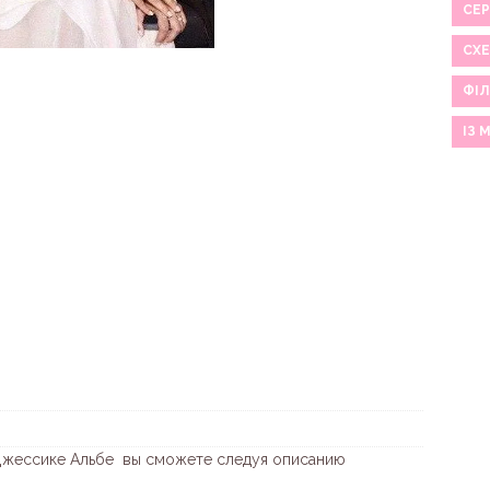
СЕР
СХ
ФІЛ
ІЗ 
а Джессике Альбе вы сможете следуя описанию