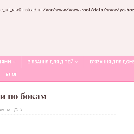
c_url_raw() instead. in
/var/www/www-root/data/www/ya-hozya
ИЦЯМИ
В’ЯЗАННЯ ДЛЯ ДІТЕЙ
В’ЯЗАННЯ ДЛЯ ДОМ
БЛОГ
и по бокам
овери
0