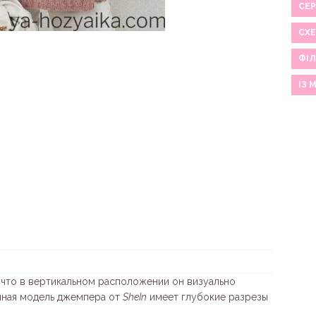
СЕР
СХ
ФІЛ
ІЗ 
 что в вертикальном расположении он визуально
анная модель джемпера от
SheIn
имеет глубокие разрезы