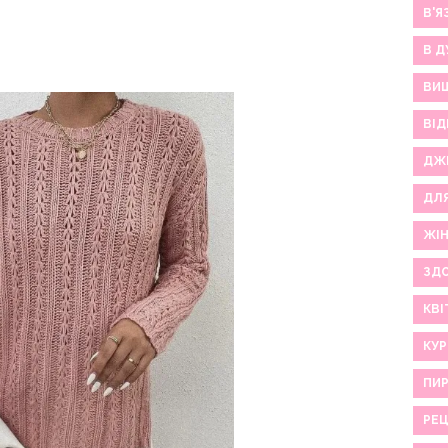
В'Я
В Д
ВИ
ВІД
ДЖ
ДЛ
ЖІ
ЗДО
КВІ
КУР
ПИР
РЕ