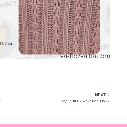
NEXT
й
Моднейший жакет спицами