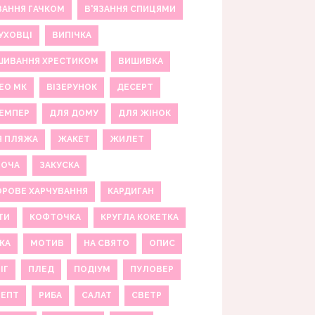
ЗАННЯ ГАЧКОМ
В'ЯЗАННЯ СПИЦЯМИ
УХОВЦІ
ВИПІЧКА
ШИВАННЯ ХРЕСТИКОМ
ВИШИВКА
ЕО МК
ВІЗЕРУНОК
ДЕСЕРТ
ЕМПЕР
ДЛЯ ДОМУ
ДЛЯ ЖІНОК
Я ПЛЯЖА
ЖАКЕТ
ЖИЛЕТ
НОЧА
ЗАКУСКА
РОВЕ ХАРЧУВАННЯ
КАРДИГАН
ТИ
КОФТОЧКА
КРУГЛА КОКЕТКА
КА
МОТИВ
НА СВЯТО
ОПИС
ІГ
ПЛЕД
ПОДІУМ
ПУЛОВЕР
ЦЕПТ
РИБА
САЛАТ
СВЕТР