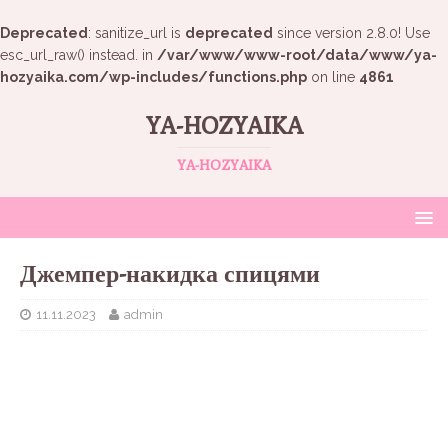
Deprecated
: sanitize_url is
deprecated
since version 2.8.0! Use
esc_url_raw() instead. in
/var/www/www-root/data/www/ya-
hozyaika.com/wp-includes/functions.php
on line
4861
YA-HOZYAIKA
YA-HOZYAIKA
Джемпер-накидка спицями
11.11.2023
admin