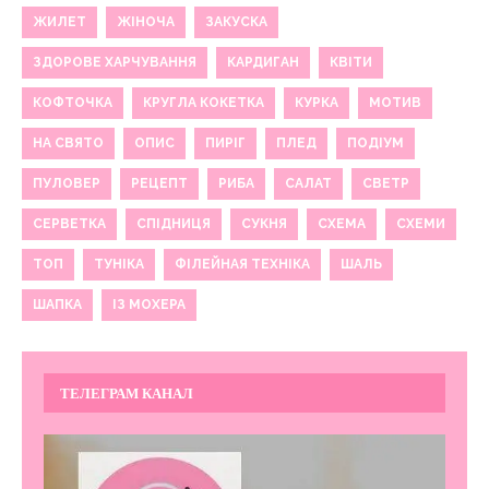
ЖИЛЕТ
ЖІНОЧА
ЗАКУСКА
ЗДОРОВЕ ХАРЧУВАННЯ
КАРДИГАН
КВІТИ
КОФТОЧКА
КРУГЛА КОКЕТКА
КУРКА
МОТИВ
НА СВЯТО
ОПИС
ПИРІГ
ПЛЕД
ПОДІУМ
ПУЛОВЕР
РЕЦЕПТ
РИБА
САЛАТ
СВЕТР
СЕРВЕТКА
СПІДНИЦЯ
СУКНЯ
СХЕМА
СХЕМИ
ТОП
ТУНІКА
ФІЛЕЙНАЯ ТЕХНІКА
ШАЛЬ
ШАПКА
ІЗ МОХЕРА
ТЕЛЕГРАМ КАНАЛ