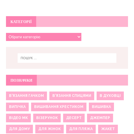
КАТЕГОРІЇ
ПОЗНАЧКИ
В'ЯЗАННЯ ГАЧКОМ
В'ЯЗАННЯ СПИЦЯМИ
В ДУХОВЦІ
ВИПІЧКА
ВИШИВАННЯ ХРЕСТИКОМ
ВИШИВКА
ВІДЕО МК
ВІЗЕРУНОК
ДЕСЕРТ
ДЖЕМПЕР
ДЛЯ ДОМУ
ДЛЯ ЖІНОК
ДЛЯ ПЛЯЖА
ЖАКЕТ