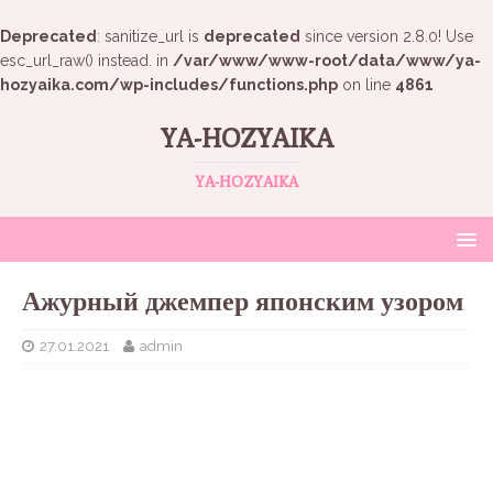
Deprecated
: sanitize_url is
deprecated
since version 2.8.0! Use
esc_url_raw() instead. in
/var/www/www-root/data/www/ya-
hozyaika.com/wp-includes/functions.php
on line
4861
YA-HOZYAIKA
YA-HOZYAIKA
Ажурный джемпер японским узором
27.01.2021
admin