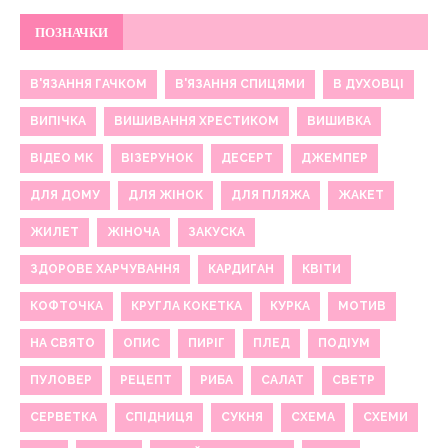
ПОЗНАЧКИ
В'ЯЗАННЯ ГАЧКОМ
В'ЯЗАННЯ СПИЦЯМИ
В ДУХОВЦІ
ВИПІЧКА
ВИШИВАННЯ ХРЕСТИКОМ
ВИШИВКА
ВІДЕО МК
ВІЗЕРУНОК
ДЕСЕРТ
ДЖЕМПЕР
ДЛЯ ДОМУ
ДЛЯ ЖІНОК
ДЛЯ ПЛЯЖА
ЖАКЕТ
ЖИЛЕТ
ЖІНОЧА
ЗАКУСКА
ЗДОРОВЕ ХАРЧУВАННЯ
КАРДИГАН
КВІТИ
КОФТОЧКА
КРУГЛА КОКЕТКА
КУРКА
МОТИВ
НА СВЯТО
ОПИС
ПИРІГ
ПЛЕД
ПОДІУМ
ПУЛОВЕР
РЕЦЕПТ
РИБА
САЛАТ
СВЕТР
СЕРВЕТКА
СПІДНИЦЯ
СУКНЯ
СХЕМА
СХЕМИ