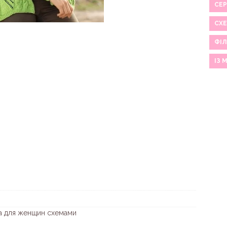
СЕР
СХ
ФІЛ
ІЗ 
ка для женщин схемами