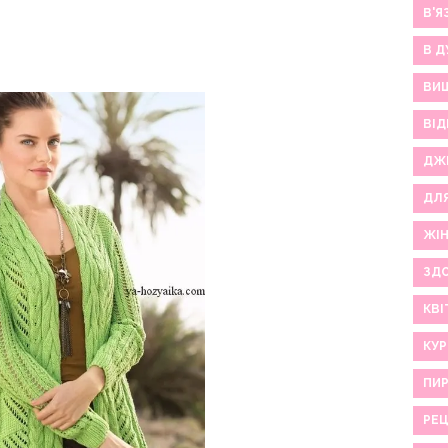
В'Я
В Д
ВИ
ВІД
ДЖ
ДЛ
ЖІ
ЗДО
КВІ
КУР
ПИР
РЕ