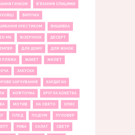
ЗАННЯ ГАЧКОМ
В'ЯЗАННЯ СПИЦЯМИ
УХОВЦІ
ВИПІЧКА
ШИВАННЯ ХРЕСТИКОМ
ВИШИВКА
ЕО МК
ВІЗЕРУНОК
ДЕСЕРТ
ЕМПЕР
ДЛЯ ДОМУ
ДЛЯ ЖІНОК
Я ПЛЯЖА
ЖАКЕТ
ЖИЛЕТ
НОЧА
ЗАКУСКА
РОВЕ ХАРЧУВАННЯ
КАРДИГАН
ТИ
КОФТОЧКА
КРУГЛА КОКЕТКА
КА
МОТИВ
НА СВЯТО
ОПИС
ІГ
ПЛЕД
ПОДІУМ
ПУЛОВЕР
ЦЕПТ
РИБА
САЛАТ
СВЕТР