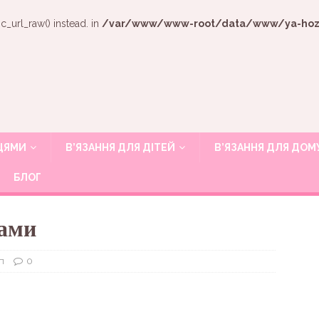
c_url_raw() instead. in
/var/www/www-root/data/www/ya-hozya
ИЦЯМИ
В’ЯЗАННЯ ДЛЯ ДІТЕЙ
В’ЯЗАННЯ ДЛЯ ДОМ
БЛОГ
цами
п
0