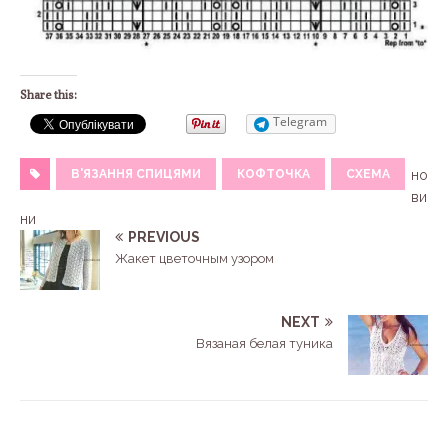
Share this:
Telegram
В'ЯЗАННЯ СПИЦЯМИ
КОФТОЧКА
СХЕМА
но
ви
ни
PREVIOUS
Жакет цветочным узором
NEXT
Вязаная белая туника