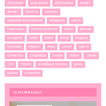
ДЛЯ ДОМУ
ДЛЯ ЖІНОК
ДЛЯ ПЛЯЖА
ЖАКЕТ
ЖИЛЕТ
ЖІНОЧА
ЗАКУСКА
ЗДОРОВЕ ХАРЧУВАННЯ
КАРДИГАН
КВІТИ
КОФТОЧКА
КРУГЛА КОКЕТКА
КУРКА
МОТИВ
НА СВЯТО
ОПИС
ПИРІГ
ПЛЕД
ПОДІУМ
ПУЛОВЕР
РЕЦЕПТ
РИБА
САЛАТ
СВЕТР
СЕРВЕТКА
СПІДНИЦЯ
СУКНЯ
СХЕМА
СХЕМИ
ТОП
ТУНІКА
ФІЛЕЙНАЯ ТЕХНІКА
ШАЛЬ
ШАПКА
ІЗ МОХЕРА
ТЕЛЕГРАМ КАНАЛ