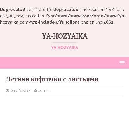
Deprecated
: sanitize_url is
deprecated
since version 2.8.0! Use
esc_url_raw() instead. in
/var/www/www-root/data/www/ya-
hozyaika.com/wp-includes/functions.php
on line
4861
YA-HOZYAIKA
YA-HOZYAIKA
Летняя кофточка с листьями
03.08.2017
admin