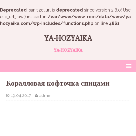
Deprecated
: sanitize_url is
deprecated
since version 2.8.0! Use
esc_url_raw() instead. in
/var/www/www-root/data/www/ya-
hozyaika.com/wp-includes/functions.php
on line
4861
YA-HOZYAIKA
YA-HOZYAIKA
Коралловая кофточка спицами
19.04.2017
admin