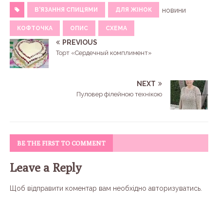
В'ЯЗАННЯ СПИЦЯМИ
ДЛЯ ЖІНОК
новини
КОФТОЧКА
ОПИС
СХЕМА
PREVIOUS
Торт «Сердечный комплимент»
NEXT
Пуловер філейною технікою
BE THE FIRST TO COMMENT
Leave a Reply
Щоб відправити коментар вам необхідно
авторизуватись
.