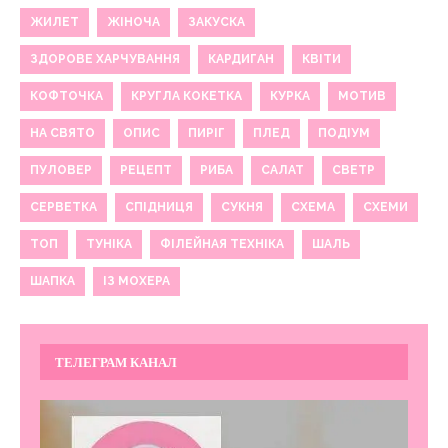
ЖИЛЕТ
ЖІНОЧА
ЗАКУСКА
ЗДОРОВЕ ХАРЧУВАННЯ
КАРДИГАН
КВІТИ
КОФТОЧКА
КРУГЛА КОКЕТКА
КУРКА
МОТИВ
НА СВЯТО
ОПИС
ПИРІГ
ПЛЕД
ПОДІУМ
ПУЛОВЕР
РЕЦЕПТ
РИБА
САЛАТ
СВЕТР
СЕРВЕТКА
СПІДНИЦЯ
СУКНЯ
СХЕМА
СХЕМИ
ТОП
ТУНІКА
ФІЛЕЙНАЯ ТЕХНІКА
ШАЛЬ
ШАПКА
ІЗ МОХЕРА
ТЕЛЕГРАМ КАНАЛ