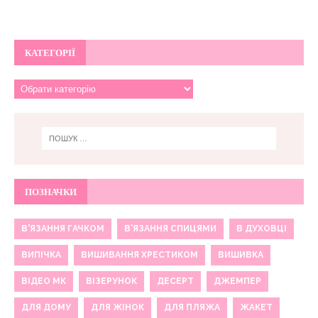
КАТЕГОРІЇ
ПОЗНАЧКИ
В'ЯЗАННЯ ГАЧКОМ
В'ЯЗАННЯ СПИЦЯМИ
В ДУХОВЦІ
ВИПІЧКА
ВИШИВАННЯ ХРЕСТИКОМ
ВИШИВКА
ВІДЕО МК
ВІЗЕРУНОК
ДЕСЕРТ
ДЖЕМПЕР
ДЛЯ ДОМУ
ДЛЯ ЖІНОК
ДЛЯ ПЛЯЖА
ЖАКЕТ