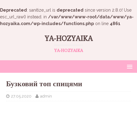
Deprecated
: sanitize_url is
deprecated
since version 2.8.0! Use
esc_url_raw() instead. in
/var/www/www-root/data/www/ya-
hozyaika.com/wp-includes/functions.php
on line
4861
YA-HOZYAIKA
YA-HOZYAIKA
Бузковий топ спицями
27.05.2020
admin