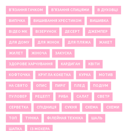
В'ЯЗАННЯ ГАЧКОМ
В'ЯЗАННЯ СПИЦЯМИ
В ДУХОВЦІ
ВИПІЧКА
ВИШИВАННЯ ХРЕСТИКОМ
ВИШИВКА
ВІДЕО МК
ВІЗЕРУНОК
ДЕСЕРТ
ДЖЕМПЕР
ДЛЯ ДОМУ
ДЛЯ ЖІНОК
ДЛЯ ПЛЯЖА
ЖАКЕТ
ЖИЛЕТ
ЖІНОЧА
ЗАКУСКА
ЗДОРОВЕ ХАРЧУВАННЯ
КАРДИГАН
КВІТИ
КОФТОЧКА
КРУГЛА КОКЕТКА
КУРКА
МОТИВ
НА СВЯТО
ОПИС
ПИРІГ
ПЛЕД
ПОДІУМ
ПУЛОВЕР
РЕЦЕПТ
РИБА
САЛАТ
СВЕТР
СЕРВЕТКА
СПІДНИЦЯ
СУКНЯ
СХЕМА
СХЕМИ
ТОП
ТУНІКА
ФІЛЕЙНАЯ ТЕХНІКА
ШАЛЬ
ШАПКА
ІЗ МОХЕРА