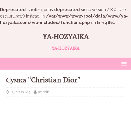
Deprecated
: sanitize_url is
deprecated
since version 2.8.0! Use
esc_url_raw() instead. in
/var/www/www-root/data/www/ya-
hozyaika.com/wp-includes/functions.php
on line
4861
YA-HOZYAIKA
YA-HOZYAIKA
Сумка “Christian Dior”
07.10.2023
admin