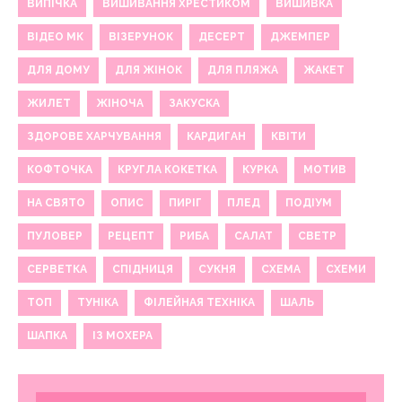
ВИПІЧКА
ВИШИВАННЯ ХРЕСТИКОМ
ВИШИВКА
ВІДЕО МК
ВІЗЕРУНОК
ДЕСЕРТ
ДЖЕМПЕР
ДЛЯ ДОМУ
ДЛЯ ЖІНОК
ДЛЯ ПЛЯЖА
ЖАКЕТ
ЖИЛЕТ
ЖІНОЧА
ЗАКУСКА
ЗДОРОВЕ ХАРЧУВАННЯ
КАРДИГАН
КВІТИ
КОФТОЧКА
КРУГЛА КОКЕТКА
КУРКА
МОТИВ
НА СВЯТО
ОПИС
ПИРІГ
ПЛЕД
ПОДІУМ
ПУЛОВЕР
РЕЦЕПТ
РИБА
САЛАТ
СВЕТР
СЕРВЕТКА
СПІДНИЦЯ
СУКНЯ
СХЕМА
СХЕМИ
ТОП
ТУНІКА
ФІЛЕЙНАЯ ТЕХНІКА
ШАЛЬ
ШАПКА
ІЗ МОХЕРА