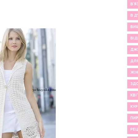
В'Я
В Д
ВИ
ВІД
ДЖ
ДЛ
ЖІ
ЗДО
КВІ
КУР
ПИР
РЕ