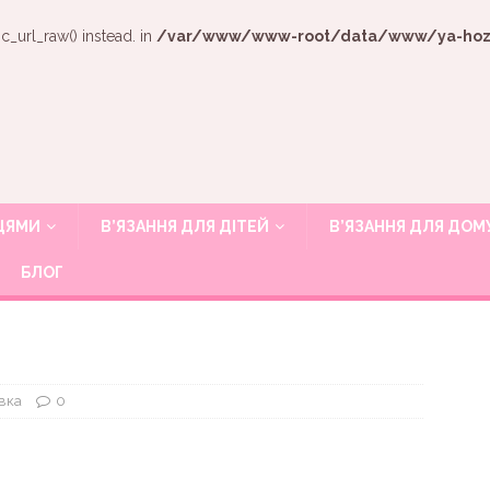
c_url_raw() instead. in
/var/www/www-root/data/www/ya-hozya
ИЦЯМИ
В’ЯЗАННЯ ДЛЯ ДІТЕЙ
В’ЯЗАННЯ ДЛЯ ДОМ
БЛОГ
вка
0