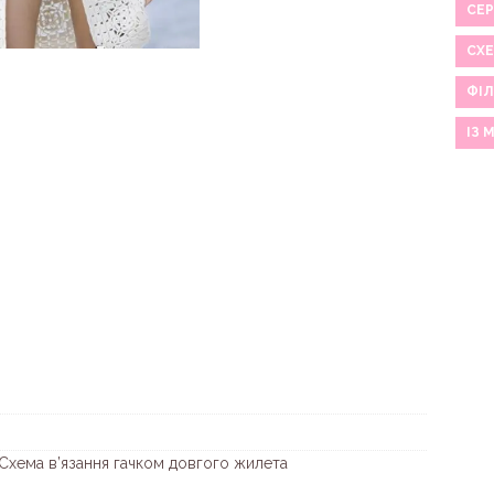
СЕР
СХ
ФІЛ
ІЗ 
 Схема в’язання гачком довгого жилета