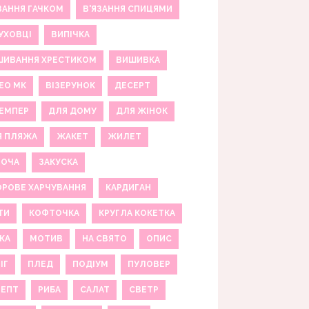
ЗАННЯ ГАЧКОМ
В'ЯЗАННЯ СПИЦЯМИ
УХОВЦІ
ВИПІЧКА
ШИВАННЯ ХРЕСТИКОМ
ВИШИВКА
ЕО МК
ВІЗЕРУНОК
ДЕСЕРТ
ЕМПЕР
ДЛЯ ДОМУ
ДЛЯ ЖІНОК
Я ПЛЯЖА
ЖАКЕТ
ЖИЛЕТ
НОЧА
ЗАКУСКА
РОВЕ ХАРЧУВАННЯ
КАРДИГАН
ТИ
КОФТОЧКА
КРУГЛА КОКЕТКА
КА
МОТИВ
НА СВЯТО
ОПИС
ІГ
ПЛЕД
ПОДІУМ
ПУЛОВЕР
ЦЕПТ
РИБА
САЛАТ
СВЕТР