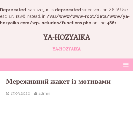
Deprecated
: sanitize_url is
deprecated
since version 2.8.0! Use
esc_url_raw() instead. in
/var/www/www-root/data/www/ya-
hozyaika.com/wp-includes/functions.php
on line
4861
YA-HOZYAIKA
YA-HOZYAIKA
Мереживний жакет із мотивами
17.03.2026
admin