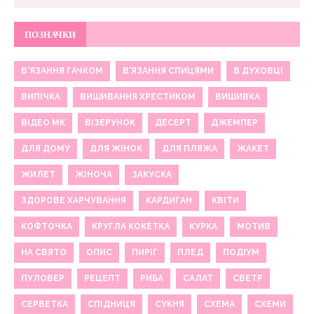
ПОЗНАЧКИ
В'ЯЗАННЯ ГАЧКОМ
В'ЯЗАННЯ СПИЦЯМИ
В ДУХОВЦІ
ВИПІЧКА
ВИШИВАННЯ ХРЕСТИКОМ
ВИШИВКА
ВІДЕО МК
ВІЗЕРУНОК
ДЕСЕРТ
ДЖЕМПЕР
ДЛЯ ДОМУ
ДЛЯ ЖІНОК
ДЛЯ ПЛЯЖА
ЖАКЕТ
ЖИЛЕТ
ЖІНОЧА
ЗАКУСКА
ЗДОРОВЕ ХАРЧУВАННЯ
КАРДИГАН
КВІТИ
КОФТОЧКА
КРУГЛА КОКЕТКА
КУРКА
МОТИВ
НА СВЯТО
ОПИС
ПИРІГ
ПЛЕД
ПОДІУМ
ПУЛОВЕР
РЕЦЕПТ
РИБА
САЛАТ
СВЕТР
СЕРВЕТКА
СПІДНИЦЯ
СУКНЯ
СХЕМА
СХЕМИ