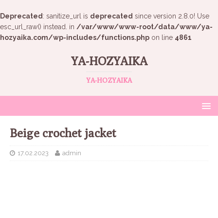
Deprecated
: sanitize_url is
deprecated
since version 2.8.0! Use
esc_url_raw() instead. in
/var/www/www-root/data/www/ya-
hozyaika.com/wp-includes/functions.php
on line
4861
YA-HOZYAIKA
YA-HOZYAIKA
Beige crochet jacket
17.02.2023
admin