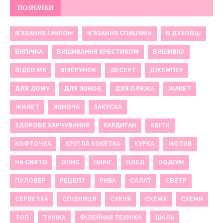
ПОЗНАЧКИ
В'ЯЗАННЯ ГАЧКОМ
В'ЯЗАННЯ СПИЦЯМИ
В ДУХОВЦІ
ВИПІЧКА
ВИШИВАННЯ ХРЕСТИКОМ
ВИШИВКА
ВІДЕО МК
ВІЗЕРУНОК
ДЕСЕРТ
ДЖЕМПЕР
ДЛЯ ДОМУ
ДЛЯ ЖІНОК
ДЛЯ ПЛЯЖА
ЖАКЕТ
ЖИЛЕТ
ЖІНОЧА
ЗАКУСКА
ЗДОРОВЕ ХАРЧУВАННЯ
КАРДИГАН
КВІТИ
КОФТОЧКА
КРУГЛА КОКЕТКА
КУРКА
МОТИВ
НА СВЯТО
ОПИС
ПИРІГ
ПЛЕД
ПОДІУМ
ПУЛОВЕР
РЕЦЕПТ
РИБА
САЛАТ
СВЕТР
СЕРВЕТКА
СПІДНИЦЯ
СУКНЯ
СХЕМА
СХЕМИ
ТОП
ТУНІКА
ФІЛЕЙНАЯ ТЕХНІКА
ШАЛЬ